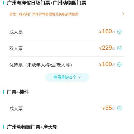
广州海洋馆日场门票+广州动物园门票
需凭二维码到广州海洋馆售票窗兑换纸质票使用

160
成人票

¥
起
229
双人票

¥
起
100
优待票（未成年人/学生/老人等）

¥
起
查看剩余1个

门票+挂件
35
成人票

¥
起
广州动物园门票+摩天轮