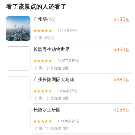
看了该景点的人还看了
135
广州塔
(4A)
¥
起
7314条评论


广州·海珠区
350
长隆野生动物世界
¥
起
24077条评论


广州·广州长隆度假区
380
广州长隆国际大马戏
¥
起
8484条评论


广州·广州长隆度假区
153
长隆水上乐园
¥
起
10938条评论


广州·广州长隆度假区