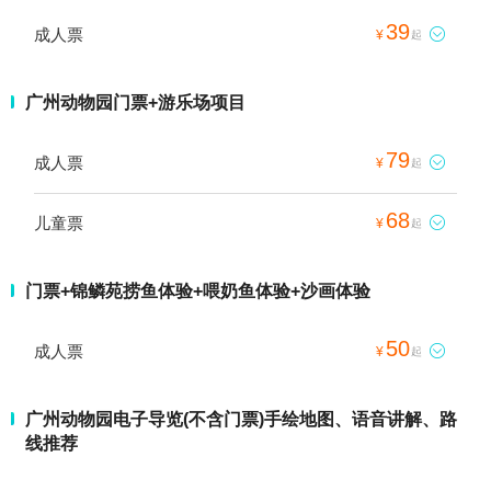
39
成人票

¥
起
广州动物园门票+游乐场项目
79
成人票

¥
起
68
儿童票

¥
起
门票+锦鳞苑捞鱼体验+喂奶鱼体验+沙画体验
50
成人票

¥
起
广州动物园电子导览(不含门票)手绘地图、语音讲解、路
线推荐