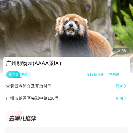


58
广州动物园(AAAA景区)
4.4
813条评论
7条攻略

分
不错
查看景点简介及开放时间
简介


广州市越秀区先烈中路120号
地图