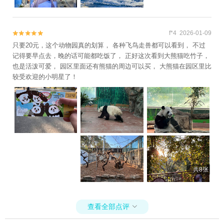
f*4 2026-01-09


只要20元，这个动物园真的划算， 各种飞鸟走兽都可以看到， 不过
记得要早点去，晚的话可能都吃饭了， 正好这次看到大熊猫吃竹子，
也是活泼可爱， 园区里面还有熊猫的周边可以买， 大熊猫在园区里比
较受欢迎的小明星了！
共8张
查看全部点评
