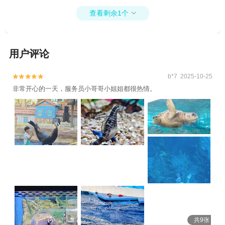
心+珠江夜游天字码头+广州长隆国际大马戏
查看剩余1个

+珠江夜游大沙头码头+珠江夜游西堤码头
+珠江夜游省总码头+珠江夜游广州塔·中大码
头+珠江夜游+海珠国家湿地公园+广州融创
用户评论
乐园+南沙天后宫+海珠湖公园1日游
b*7 2025-10-25


非常开心的一天，服务员小哥哥小姐姐都很热情。
共9张