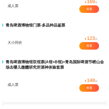
169
¥
起
成人票
查看
青岛啤酒博物馆门票-多品种品鉴票
123
¥
起
大小同价
查看
青岛啤酒博物馆双馆票(A馆+B馆)+青岛国际啤酒节崂山会
场去哪儿微醺研究所酒神体验套票
148
¥
起
成人票
查看