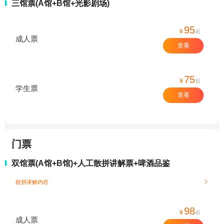
三馆票(A馆+B馆+光影剧场)
95
¥
起
成人票
查看
75
¥
起
学生票
查看
门票
双馆票(A馆+B馆)+人工散拼讲解票+啤酒品鉴
散拼讲解内容

98
¥
起
成人票