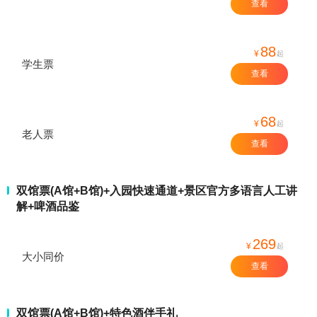
查看
88
¥
起
学生票
查看
68
¥
起
老人票
查看
双馆票(A馆+B馆)+入园快速通道+景区官方多语言人工讲
解+啤酒品鉴
269
¥
起
大小同价
查看
双馆票(A馆+B馆)+特色酒伴手礼