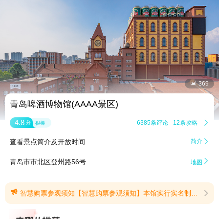


369
青岛啤酒博物馆(AAAA景区)
4.8
6385条评论
12条攻略

分
很棒
查看景点简介及开放时间
简介


青岛市市北区登州路56号
地图

智慧购票参观须知【智慧购票参观须知】本馆实行实名制检票，请提前线上购票，凭本人有效证件（大陆：身份证原件；港澳台及境外：有效证件原件）按购票时段刷证入馆。证件不符或入馆时间不符将无法入场，敬请谅解。(提示有效期2026/6/9至2026/12/31)
