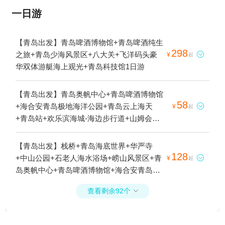
一日游
【青岛出发】青岛啤酒博物馆+青岛啤酒纯生
298
之旅+青岛少海风景区+八大关+飞洋码头豪

¥
起
华双体游艇海上观光+青岛科技馆1日游
【青岛出发】青岛奥帆中心+青岛啤酒博物馆
58
+海合安青岛极地海洋公园+青岛云上海天

¥
起
+青岛站+欢乐滨海城-海边步行道+山姆会员
商店(青岛店)1日游
【青岛出发】栈桥+青岛海底世界+华严寺
128
+中山公园+石老人海水浴场+崂山风景区+青

¥
起
岛奥帆中心+青岛啤酒博物馆+海合安青岛极
地海洋公园+圣弥厄尔教堂+五四广场+劈柴
查看剩余92个

院+崂山仰口游览区+青岛海上观光+台东商
业街+青岛火车站+青岛啤酒节+八水河+崂山
太清游览区+金沙滩啤酒城+第一海水浴场--