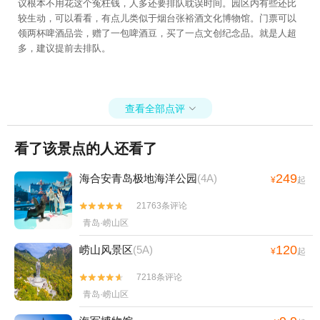
议根本不用花这个冤枉钱，人多还要排队耽误时间。园区内有些还比
较生动，可以看看，有点儿类似于烟台张裕酒文化博物馆。门票可以
领两杯啤酒品尝，赠了一包啤酒豆，买了一点文创纪念品。就是人超
多，建议提前去排队。
查看全部点评

看了该景点的人还看了
249
海合安青岛极地海洋公园
(4A)
¥
起
21763条评论


青岛·崂山区
120
崂山风景区
(5A)
¥
起
7218条评论


青岛·崂山区