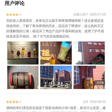
用户评论
已下线+青岛市博物馆+青山渔村1日游
去哪儿用户 2025-07-28


买的老人票很便宜，来青岛怎么能不来啤酒博物馆呢？进去参观还是
很值得的，了解了青岛啤酒的历史，还品尝了啤酒🍺，这么热的天正
好缓解我的口渴！😆还买了周边产品护手霜和精油皂，使用了护手霜
味道还蛮不错的。 除了天气热其他都挺好的。
共9张
g*8 2026-08-05


酒神的奇幻漂流其实就是个投影动画的介绍+场景，真没什么意思，建