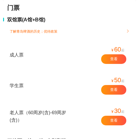
门票
双馆票(A馆+B馆)
了解青岛啤酒的历史；
优待政策

60
¥
起
成人票
查看
50
¥
起
学生票
查看
30
¥
起
老人票（60周岁(含)-69周岁
(含)）
查看