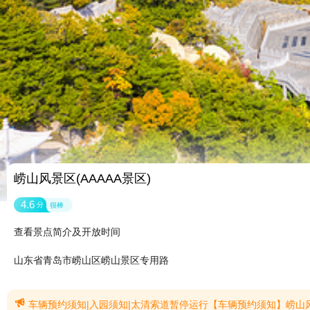
崂山风景区(AAAAA景区)
4.6
分
很棒
查看景点简介及开放时间
山东省青岛市崂山区崂山景区专用路

车辆预约须知|入园须知|太清索道暂停运行【车辆预约须知】崂山风景区旅游专用路仰口至垭口区间有7个村庄、近万名居民，因道路狭窄、坡陡弯多，通行能力有限。该区间是进出景区东线村庄的道路，兼具旅游服务和交通服务功能。在确保景区道路交通安全、有序、畅通前提下，为进入村庄的车辆提供通行便利，依据《中华人民共和国道路交通安全法》《青岛市崂山风景区条例》《崂山风景区旅游专用路车辆通行管理规定（试行）》等法律法规及规定，青岛市崂山风景名胜区管理局将在仰口至垭口区间实行车辆预约通行管理，现通告如下：1. 崂山风景区车辆预约通行路段为旅游专用路（Z004）仰口至垭口区间，实行免费预约。请游客提前通过“崂山风景区”微信公众号点击“车辆预约”免费预约办理。景区官方微信公众号为预约渠道，景区未授权任何机构或个人代理