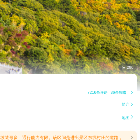

290
7216条评论
36条攻略

简介


地图
票后换乘观光车游览，前往仰口游览区的自驾游客请至仰口停车场购票后游览。太清宫为收费道观，需现场另行购票。索道开放受天气等因素影响，索道临时停运属不可抗力，索道开放与否不作为门票退票依据。请关注【崂山风景区官方微博】，及时了解景区开放状态及索道运营信息。景区内切勿引逗和喂食猫、猴等野生动物，以免发生意外伤害。(提示有效期2026/1/4至2026/12/31)【太清索道暂停运行】根据国家客运索道安全规范相关要求，崂山风景区太清索道于2026年4月24日起暂停运行，恢复运行时间另行通知。由此给您带来不便，敬请谅解，请合理规划行程。如需了解更多信息，请关注崂山风景区官方微博，或拨打景区旅游服务热线:0532-96616。(提示有效期2026/6/15至2026/9/30)
