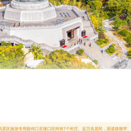
车辆预约通行业务，请注意识别和防范违规收费预约行为，谨防上当受骗。2. 预约车辆限7座及以下小型客车。超过7座的预约车辆在景区查验口将限制通行。3. 景区车辆通行实行总量控制、限量预约，根据道路交通情况动态调整，可预约当前开放可选的日期。每日8:00开始预约，约满即止。4.已预约车辆，须按照预约时间从仰口查验口驶入，从仰口查验口驶出；未预约车辆，可停放仰口周边停车场，换乘景区观光车或乘坐公共交通进入。5. 请关注崂山风景区微博、微信公众号，了解实时信息，或致电景区热线0532-96616咨询。(提示有效期2026/3/24至2026/8/31)【入园须知】崂山风景区旅游专用路限制自驾旅游车辆驶入，从南线(流清)前往太清、巨峰游览区的自驾游客需至崂山(大河东]客服中心停车场，购票后换乘观光车游览;从东线(仰口)前往华严、太清游览区的自驾游客需至仰口停车场，购