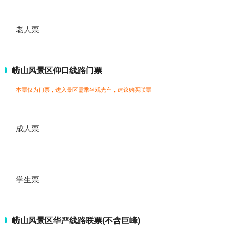
老人票
崂山风景区仰口线路门票
本票仅为门票，进入景区需乘坐观光车，建议购买联票
成人票
学生票
崂山风景区华严线路联票(不含巨峰)