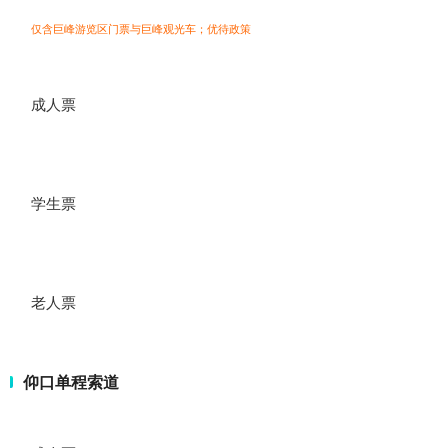
仅含巨峰游览区门票与巨峰观光车；
优待政策
成人票
学生票
老人票
仰口单程索道