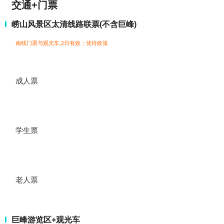
交通+门票
崂山风景区太清线路联票(不含巨峰)
南线门票与观光车,2日有效；
优待政策
成人票
学生票
老人票
巨峰游览区+观光车