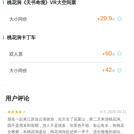
桃花涧《天书奇境》VR大空间票
29.9
大小同价

¥
起
桃花涧卡丁车
60
双人票

¥
起
42
大小同价

¥
起
用户评论
o*3 2025-05-21


朋友一起来江苏连云港旅游，先天去了花菓山，第二天来游桃花涧。
因不是周末和假期，游人不是很多，但景色不错。有山有水，有桃花
女雕塑，有桃花涧遗址，桃花涧深处还有一亭子。适合慢慢的游玩，