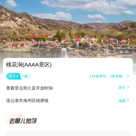


39
桃花涧(AAAA景区)
4.2
110条评论
1条攻略

分
一般
查看景点简介及开放时间
简介


连云港市海州区锦屏镇
地图