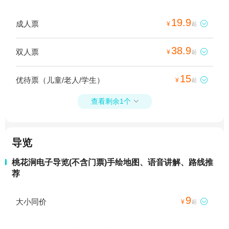
19.9
成人票

¥
起
38.9
双人票

¥
起
15
优待票（儿童/老人/学生）

¥
起
查看剩余1个

导览
桃花涧电子导览(不含门票)手绘地图、语音讲解、路线推
荐
9
大小同价

¥
起