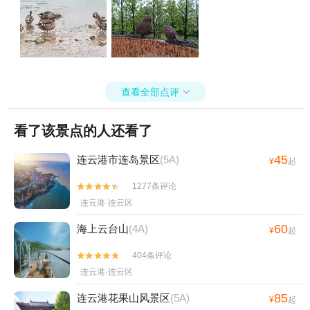
查看全部点评

看了该景点的人还看了
45
连云港市连岛景区
(5A)
¥
起
1277条评论


连云港·连云区
60
海上云台山
(4A)
¥
起
404条评论


连云港·连云区
85
连云港花果山风景区
(5A)
¥
起