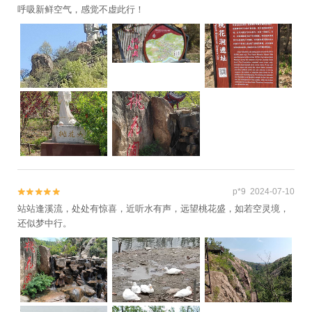
呼吸新鲜空气，感觉不虚此行！
p*9 2024-07-10


站站逢溪流，处处有惊喜，近听水有声，远望桃花盛，如若空灵境，
还似梦中行。