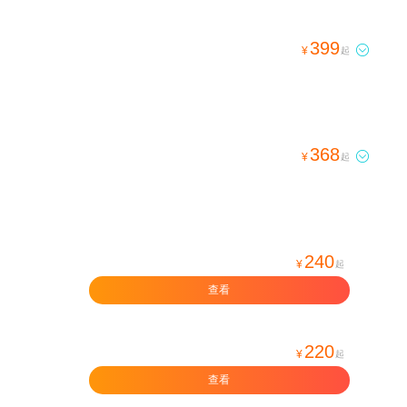
399

¥
起
368

¥
起
240
¥
起
查看
220
¥
起
查看