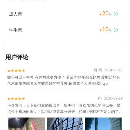
20
成人票

¥
起
10
学生票

¥
起
用户评论
野*恩 2024-08-11


啷子可以不去唉 有住的就更方便了 看后面好多都荒起的 爱撇照的有
艺术细菌的或者装的效果好的推荐去 值得拿半天时间嘿起qio
i*q 2020-09-19


小众景点，人不多但真的很出片，集美们！喜欢简约风的可以去。景
点位于机场附近，可以到达或者离开时去，拍逛2小时左右足足的了。