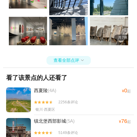
共7张
查看全部点评

看了该景点的人还看了
0
西夏陵
(4A)
¥
起
2256条评论


银川·西夏区
76
镇北堡西部影城
(5A)
¥
起
5149条评论

