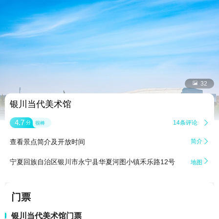


32
银川当代美术馆
4.7
14条评论

分
很棒
查看景点简介及开放时间
简介


宁夏回族自治区银川市永宁县华夏河图小镇禾乐路12号
地图
门票
银川当代美术馆门票