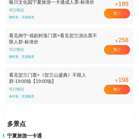
银川文化园宁夏旅游一卡通成人票-标准价
199
¥
可订明日
预订
随时退
无需换票
看见闽宁·戏剧村落门票+看见贺兰演出票不
258
¥
限人群-标准价
预订
可订明日
随时退
无需换票
看见贺兰门票+《贺兰山盛典》不限人
198
¥
群-19:00场【19:00场】
预订
可订明日
条件退
无需换票
多景点
宁夏旅游一卡通