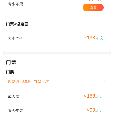
¥
起
青少年票
查看
门票+温泉票
198
大小同价

¥
起
门票
门票
优待政策：儿童票(1.3米(含)以下)

158
成人票

¥
起
99
青少年票

¥
起