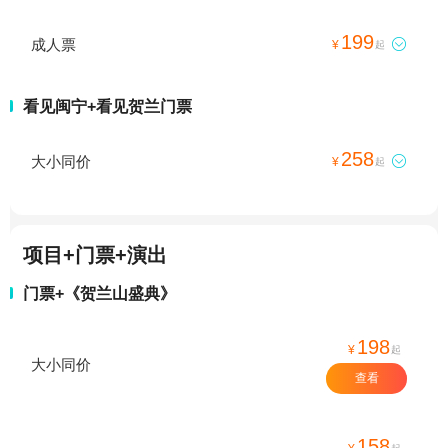
199
成人票

¥
起
看见闽宁+看见贺兰门票
258
大小同价

¥
起
项目+门票+演出
门票+《贺兰山盛典》
198
¥
起
大小同价
查看
158