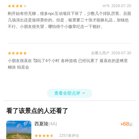
m*6 2026-07-20


刚开始有些无聊，很多npc互动项目下班了，少数几个排队厉害。后面
几场演出还是值得票价的。但是，银票要三十张才能换礼品，加钱也
不行。小朋友很失望，哪怕得个小徽章纪念一下都好。
去哪儿用户 2026-07-30


小朋友很喜欢 🥰玩了4个小时 各种游戏 已经玩累了 最喜欢的是稀里
糊涂 拍卖会
查看全部点评

看了该景点的人还看了
68
西夏陵
(4A)
¥
起
2257条评论

