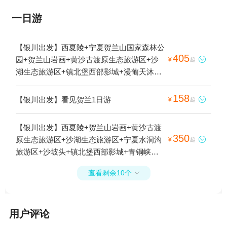
一日游
【银川出发】西夏陵+宁夏贺兰山国家森林公
405
园+贺兰山岩画+黄沙古渡原生态旅游区+沙

¥
起
湖生态旅游区+镇北堡西部影城+漫葡天沐温
泉+看见贺兰1日游
158
【银川出发】看见贺兰1日游

¥
起
【银川出发】西夏陵+贺兰山岩画+黄沙古渡
350
原生态旅游区+沙湖生态旅游区+宁夏水洞沟

¥
起
旅游区+沙坡头+镇北堡西部影城+青铜峡黄
河大峡谷旅游区+拉僧庙+甘德尔山生态景区
查看剩余10个

+腾格里沙漠+腾格里沙漠天鹅湖+66号公路
+腾格里沙漠+看见贺兰+乌兰湖+腾格里沙漠
龙眼翡翠湖+骆驼湖+吉他湖+乌海湖1日游
用户评论