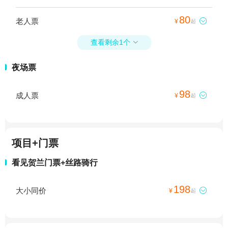
80
老人票

¥
起
查看剩余1个

夜场票
98
成人票

¥
起
项目+门票
看见贺兰门票+丝路骑行
198
大小同价

¥
起