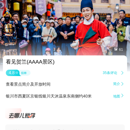


61
看见贺兰(AAAA景区)
4.8
35条评论

分
很棒
查看景点简介及开放时间
简介


银川市西夏区京银线银川天沐温泉东南侧约40米
地图