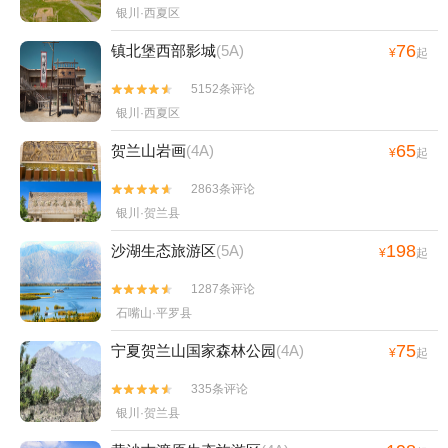
银川·西夏区
76
镇北堡西部影城
(5A)
¥
起
5152条评论


银川·西夏区
65
贺兰山岩画
(4A)
¥
起
2863条评论


银川·贺兰县
198
沙湖生态旅游区
(5A)
¥
起
1287条评论


石嘴山·平罗县
75
宁夏贺兰山国家森林公园
(4A)
¥
起
335条评论


银川·贺兰县