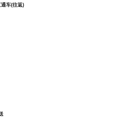
通车(往返)
送