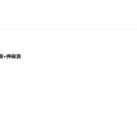
展+摔碗酒