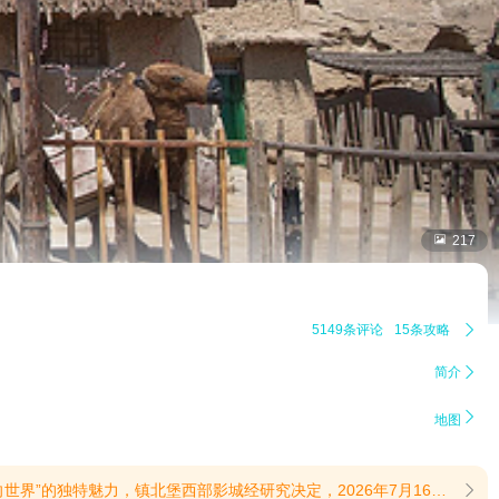

217
5149条评论
15条攻略

简介


地图
成入园），充分体验影城的日与夜——白天探访《大话西游》《红高粱》等经典影片的拍摄场景，夜晚感受光影交织下的影视文化氛围！(提示有效期2026/7/15至2026/8/20)
