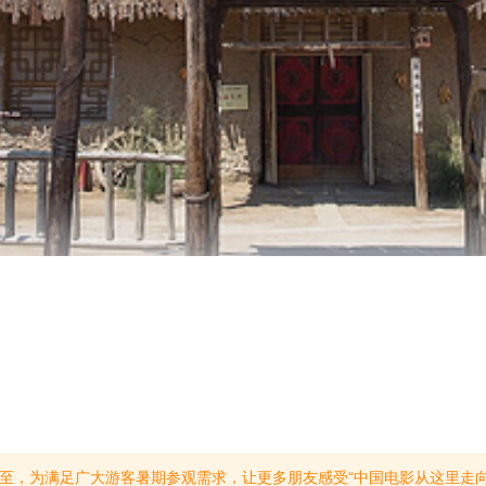
7月16日至8月20日期间延长景区售票及营业时间现将相关情况公告如下：开放时间08:00—22:00（20:30停止入园）游客可于早08:00点入园，畅游至晚22:00点闭园（最晚需在20:30前完