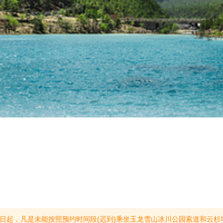
预约时间段(迟到)乘坐玉龙雪山冰川公园索道和云杉坪索道的游客，将统一安排至每日16:30-