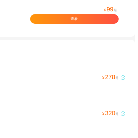
99
¥
起
查看
278

¥
起
320

¥
起