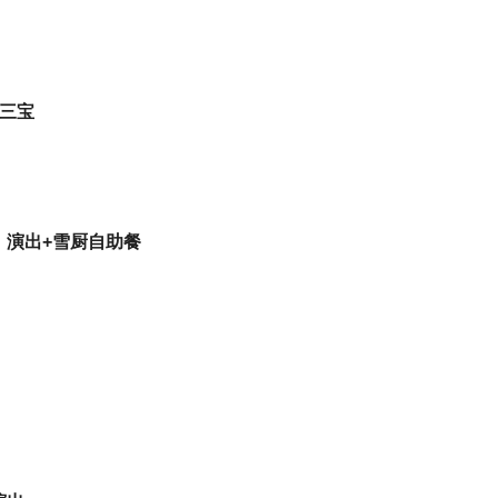
+三宝
》演出+雪厨自助餐