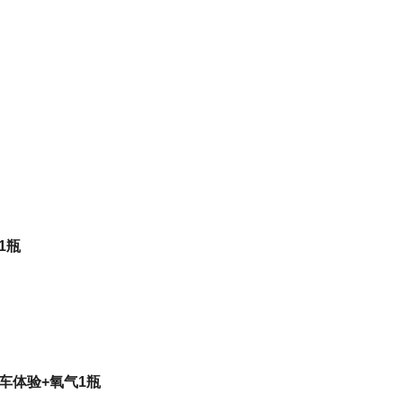
1瓶
车体验+氧气1瓶