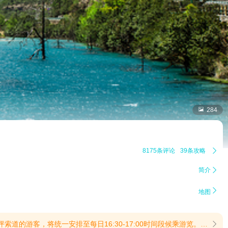

284
8175条评论
39条攻略

简介


地图
17:00时间段候乘游览。(提示有效期2026/7/10至2026/12/31)
