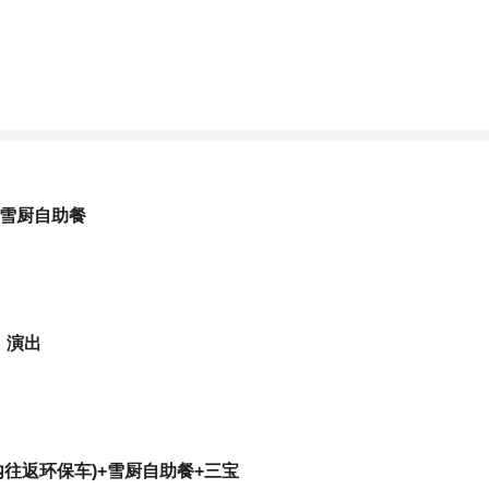
+雪厨自助餐
》演出
内往返环保车)+雪厨自助餐+三宝