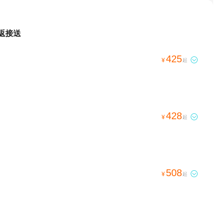
往返接送
425

¥
起
428

¥
起
508

¥
起