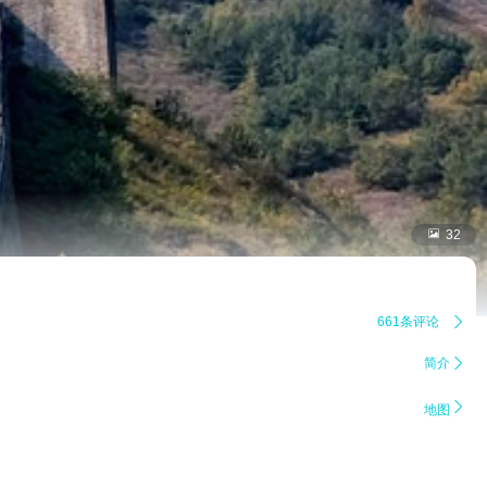

32
661条评论

简介


地图