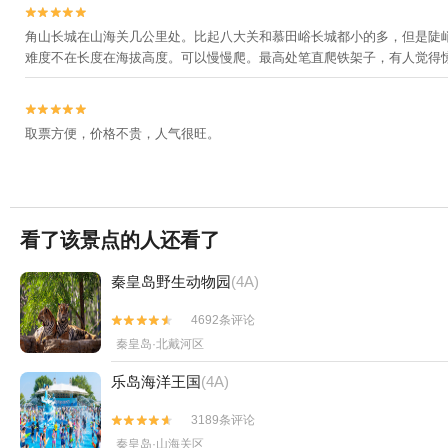


角山长城在山海关几公里处。比起八大关和慕田峪长城都小的多，但是陡
难度不在长度在海拔高度。可以慢慢爬。最高处笔直爬铁架子，有人觉得


取票方便，价格不贵，人气很旺。
看了该景点的人还看了
秦皇岛野生动物园
(4A)
4692条评论


秦皇岛·北戴河区
乐岛海洋王国
(4A)
3189条评论


秦皇岛·山海关区