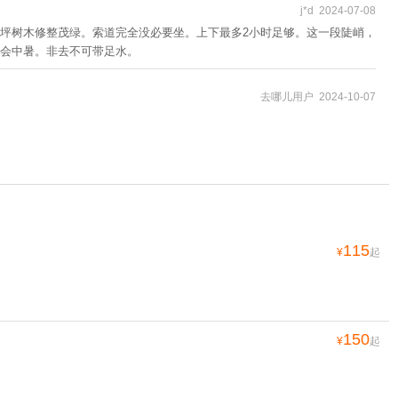
j*d 2024-07-08
坪树木修整茂绿。索道完全没必要坐。上下最多2小时足够。这一段陡峭，
会中暑。非去不可带足水。
去哪儿用户 2024-10-07
115
¥
起
150
¥
起