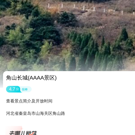
角山长城(AAAA景区)
4.7
分
很棒
查看景点简介及开放时间
河北省秦皇岛市山海关区角山路