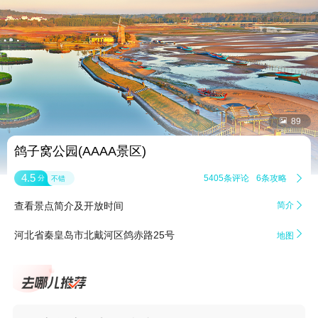


89
鸽子窝公园(AAAA景区)
4.5
5405条评论
6条攻略

分
不错
查看景点简介及开放时间
简介


河北省秦皇岛市北戴河区鸽赤路25号
地图