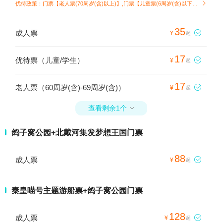
优待政策：门票【老人票(70周岁(含)以上)】,门票【儿童票(6周岁(含)以下)】

35
成人票

¥
起
17
优待票（儿童/学生）

¥
起
17
老人票（60周岁(含)-69周岁(含)）

¥
起
查看剩余1个

鸽子窝公园+北戴河集发梦想王国门票
88
成人票

¥
起
秦皇喵号主题游船票+鸽子窝公园门票
128
成人票

¥
起