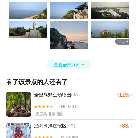
共7张
查看全部点评

看了该景点的人还看了
115
秦皇岛野生动物园
(4A)
¥
起
4692条评论


秦皇岛·北戴河区
88
渔岛海洋度假区
(4A)
¥
起
1852条评论

