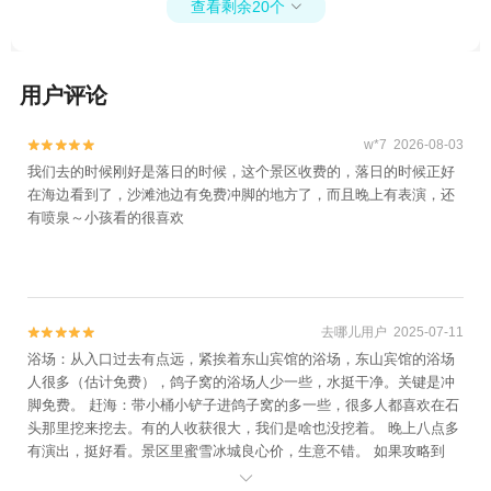
查看剩余20个

用户评论
w*7 2026-08-03


我们去的时候刚好是落日的时候，这个景区收费的，落日的时候正好
在海边看到了，沙滩池边有免费冲脚的地方了，而且晚上有表演，还
有喷泉～小孩看的很喜欢
去哪儿用户 2025-07-11


浴场：从入口过去有点远，紧挨着东山宾馆的浴场，东山宾馆的浴场
人很多（估计免费），鸽子窝的浴场人少一些，水挺干净。关键是冲
脚免费。 赶海：带小桶小铲子进鸽子窝的多一些，很多人都喜欢在石
头那里挖来挖去。有的人收获很大，我们是啥也没挖着。 晚上八点多
有演出，挺好看。景区里蜜雪冰城良心价，生意不错。 如果攻略到
位，带的东西充足，是可以在里面待一天的
