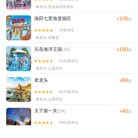
秦皇岛·黄金海岸风景区
106
渔田七里海度假区
¥
起
28条评论


秦皇岛·昌黎县
150
乐岛海洋王国
(4A)
¥
起
3189条评论


秦皇岛·山海关区
60
老龙头
¥
起
6676条评论


秦皇岛·山海关区
40
天下第一关
(5A)
¥
起
4963条评论


秦皇岛·山海关区