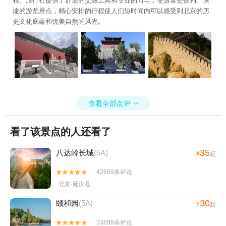
程。旅行社提供了舒适的交通工具和专业的向导，使游客更便利、快
捷的游览景点，精心安排的行程使人们短时间内可以感受到北京的历
史文化底蕴和优美自然的风光。
查看全部点评

看了该景点的人还看了
35
八达岭长城
(5A)
¥
起
42689条评论


北京·延庆县
30
颐和园
(5A)
¥
起
33699条评论

