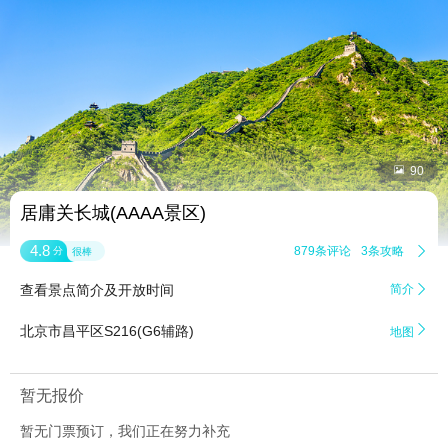


90
居庸关长城(AAAA景区)
4.8
879条评论
3条攻略

分
很棒
查看景点简介及开放时间
简介


北京市昌平区S216(G6辅路)
地图
暂无报价
暂无门票预订，我们正在努力补充