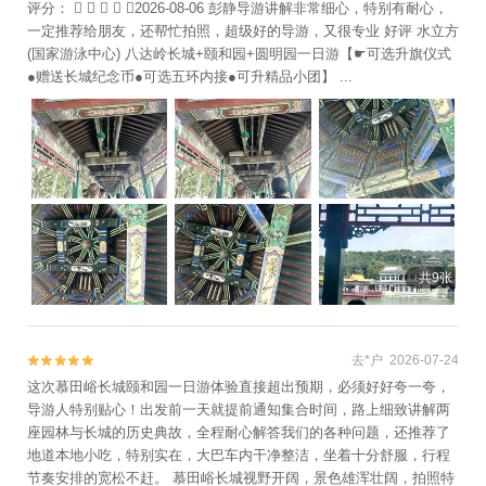
评分：     2026-08-06 彭静导游讲解非常细心，特别有耐心，
一定推荐给朋友，还帮忙拍照，超级好的导游，又很专业 好评 水立方
(国家游泳中心) 八达岭长城+颐和园+圆明园一日游【☛可选升旗仪式
●赠送长城纪念币●可选五环内接●可升精品小团】 ...
共9张
去*户 2026-07-24


这次慕田峪长城颐和园一日游体验直接超出预期，必须好好夸一夸，
导游人特别贴心！出发前一天就提前通知集合时间，路上细致讲解两
座园林与长城的历史典故，全程耐心解答我们的各种问题，还推荐了
地道本地小吃，特别实在，大巴车内干净整洁，坐着十分舒服，行程
节奏安排的宽松不赶。 慕田峪长城视野开阔，景色雄浑壮阔，拍照特