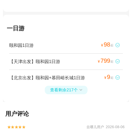
一日游
98
颐和园1日游

¥
起
799
【天津出发】颐和园1日游

¥
起
9
【北京出发】颐和园+慕田峪长城1日游

¥
起
查看剩余217个

用户评论
去哪儿用户 2026-08-06

