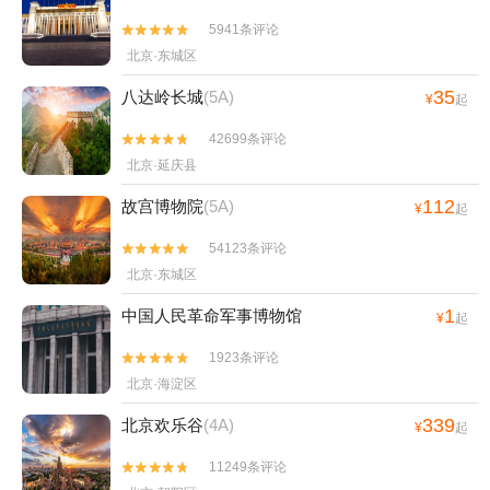
5941条评论


北京·东城区
35
八达岭长城
(5A)
¥
起
42699条评论


北京·延庆县
112
故宫博物院
(5A)
¥
起
54123条评论


北京·东城区
1
中国人民革命军事博物馆
¥
起
1923条评论


北京·海淀区
339
北京欢乐谷
(4A)
¥
起
11249条评论

