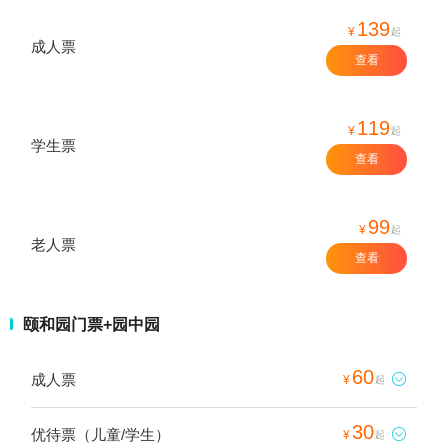
139
¥
起
成人票
查看
119
¥
起
学生票
查看
99
¥
起
老人票
查看
颐和园门票+园中园
60
成人票

¥
起
30
优待票（儿童/学生）

¥
起