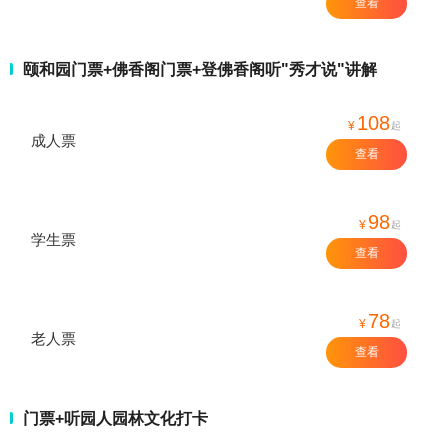
查看
颐和园门票+佛香阁门票+登佛香阁听"秀才说"讲解
108
¥
起
成人票
查看
98
¥
起
学生票
查看
78
¥
起
老人票
查看
门票+听园人园林文化打卡