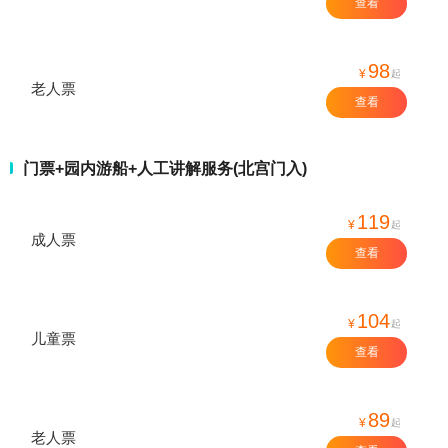
查看
98
¥
起
老人票
查看
门票+园内游船+人工讲解服务(北宫门入)
119
¥
起
成人票
查看
104
¥
起
儿童票
查看
89
¥
起
老人票