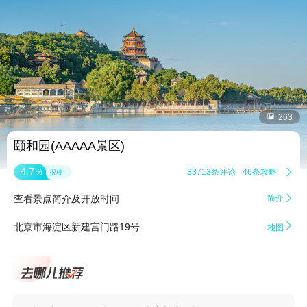


263
颐和园(AAAAA景区)
4.7
33713条评论
46条攻略

分
很棒
查看景点简介及开放时间
简介


北京市海淀区新建宫门路19号
地图