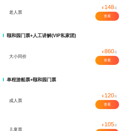
148
¥
起
老人票
查看
颐和园门票+人工讲解(VIP私家团)
860
¥
起
大小同价
查看
单程游船票+颐和园门票
120
¥
起
成人票
查看
105
¥
起
儿童票