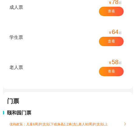
78
¥
起
成人票
查看
64
¥
起
学生票
查看
58
¥
起
老人票
查看
门票
颐和园门票
优待政策：儿童6周岁(含)以下或身高1.2米(含),老人60周岁(含)以上
