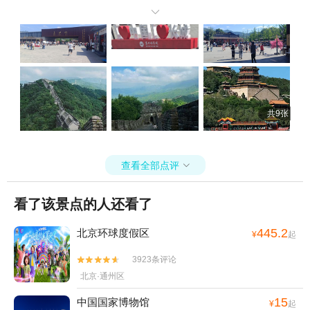
别出片。颐和园湖面波光粼粼，环湖游船一定要体验吹着微风赏皇家

园林，风光格外惬意。同行小伙伴体力都很好，意犹未尽，大家商量
好后，主动加逛了圆明园，多收获一处美景，整趟旅途轻松舒心，没
有强制消费，全程游玩氛围超好，性价比拉满。来北京想省心逛景点
就选这个团，完全不踩雷，强烈推荐！
共9张
查看全部点评

看了该景点的人还看了
445.2
北京环球度假区
¥
起
3923条评论


北京·通州区
15
中国国家博物馆
¥
起