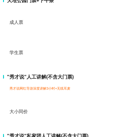
天坛公园门票+下午茶
成人票
学生票
"秀才说"人工讲解(不含大门票)
秀才说网红导游深度讲解3小时+无线耳麦
大小同价
"秀才说"私家团人工讲解(不含大门票)