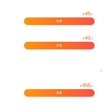
45
¥
起
查看
43
¥
起
查看

455
¥
起
查看