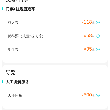
门票+往返直通车
118
成人票

¥
起
68
优待票（儿童/老人等）

¥
起
95
学生票

¥
起
导览
人工讲解服务
500
大小同价

¥
起