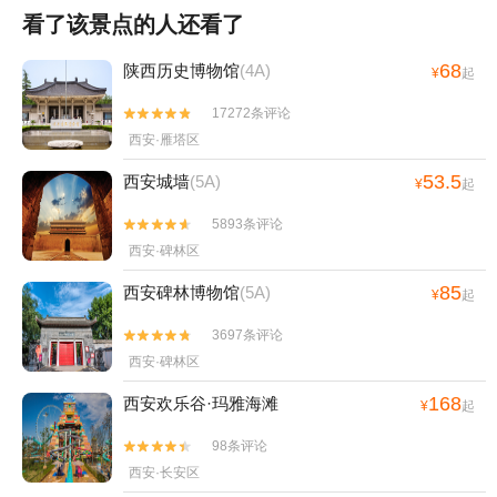
看了该景点的人还看了
68
陕西历史博物馆
(4A)
¥
起
17272条评论


西安·雁塔区
53.5
西安城墙
(5A)
¥
起
5893条评论


西安·碑林区
85
西安碑林博物馆
(5A)
¥
起
3697条评论


西安·碑林区
168
西安欢乐谷·玛雅海滩
¥
起
98条评论


西安·长安区