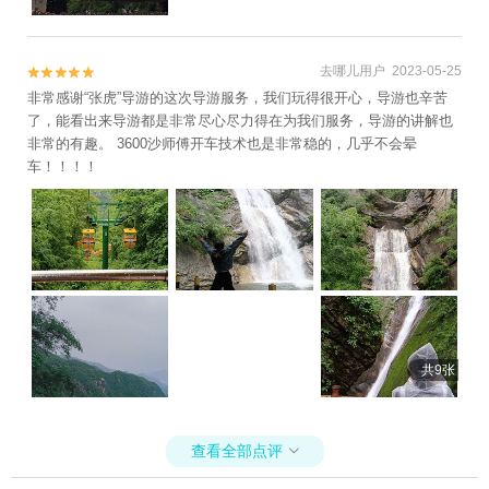
去哪儿用户 2023-05-25


非常感谢“张虎”导游的这次导游服务，我们玩得很开心，导游也辛苦
了，能看出来导游都是非常尽心尽力得在为我们服务，导游的讲解也
非常的有趣。 3600沙师傅开车技术也是非常稳的，几乎不会晕
车！！！！
共9张
查看全部点评
