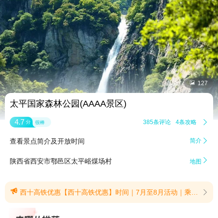


127
太平国家森林公园(AAAA景区)
4.7
385条评论
4条攻略

分
很棒
查看景点简介及开放时间
简介


陕西省西安市鄠邑区太平峪煤场村
地图

西十高铁优惠【西十高铁优惠】时间｜7月至8月活动｜乘坐西十高铁、目的地为西安的所有游客，门票享8.3折，折后票价50元购票｜凭高铁票根线下窗口购票(提示有效期2026/7/1至2026/8/31)
