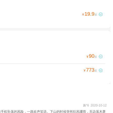
19.9

¥
起
90

¥
起
773

¥
起
旖*6 2020-10-12
冒着手机坠落的风险，一路欢声笑语。下山的时候突然狂风骤雨，无边落木萧