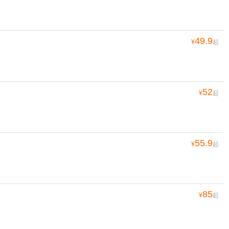
共9张
150
¥
起
49.9
¥
起
52
¥
起