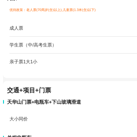
优待政策：老人票(70周岁(含)以上),儿童票(1.3米(含)以下)
成人票
学生票（中/高考生票）
亲子票1大1小
交通+项目+门票
天华山门票+电瓶车+下山玻璃滑道
大小同价