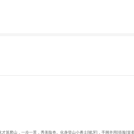
才算爬山，一步一景，秀美险奇。化身登山小勇士[呲牙]，手脚并用[捂脸]