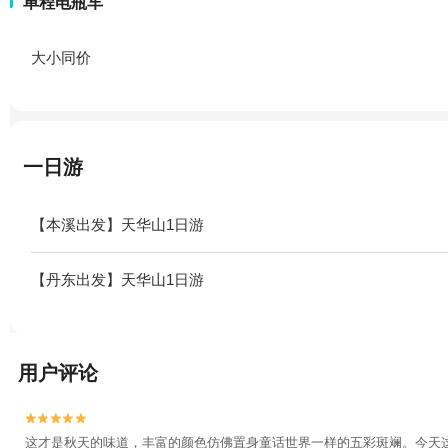
单程电瓶车
大小同价
一日游
【本溪出发】天华山1日游
【丹东出发】天华山1日游
用户评论


这才是秋天的味道，丰富的颜色仿佛置身童话世界一样的五彩斑斓。今天这