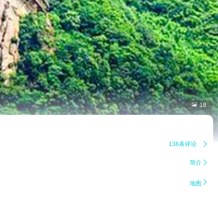

18
136条评论

简介


地图