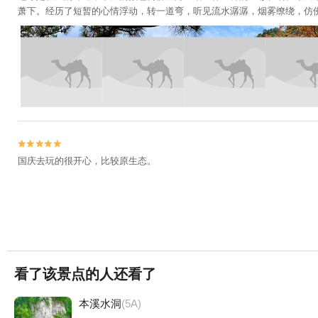
萧下。经历了短暂的心情浮动，转一道弯，听见流水潺潺，烟雾缭绕，仿佛


国庆去玩的很开心，比较原生态。