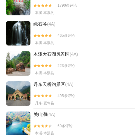
看了该景点的人还看了
本溪水洞
(5A)
1790条评论


本溪·本溪县
绿石谷
(4A)
465条评论


本溪·本溪县
本溪大石湖风景区
(4A)
223条评论

