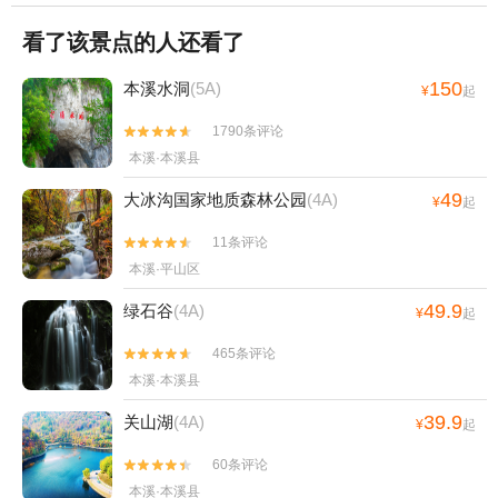
看了该景点的人还看了
150
本溪水洞
(5A)
¥
起
1790条评论


本溪·本溪县
49
大冰沟国家地质森林公园
(4A)
¥
起
11条评论


本溪·平山区
49.9
绿石谷
(4A)
¥
起
465条评论


本溪·本溪县
39.9
关山湖
(4A)
¥
起
60条评论


本溪·本溪县