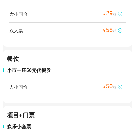
29
大小同价

¥
起
58
双人票

¥
起
餐饮
小市一庄50元代餐券
50
大小同价

¥
起
项目+门票
欢乐小套票