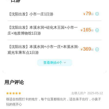
79
【沈阳出发】小市一庄1日游

¥
起
【沈阳出发】本溪水洞+硅化木王国+小市一
165

¥
起
庄+地质博物馆1日游
【沈阳出发】本溪水洞+小市一庄+本溪水洞-
369

¥
起
观光车乘车点1日游
查看剩余4个

用户评论
去哪儿用户 2025-05-12


很适合拍照打卡的地方，每个位置都很出片，适合亲子出行，小孩子
玩的很开心