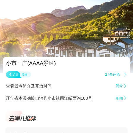


30
小市一庄(AAAA景区)
4.7
27条评论

分
很棒
查看景点简介及开放时间
简介


辽宁省本溪满族自治县小市镇同江峪西沟103号
地图