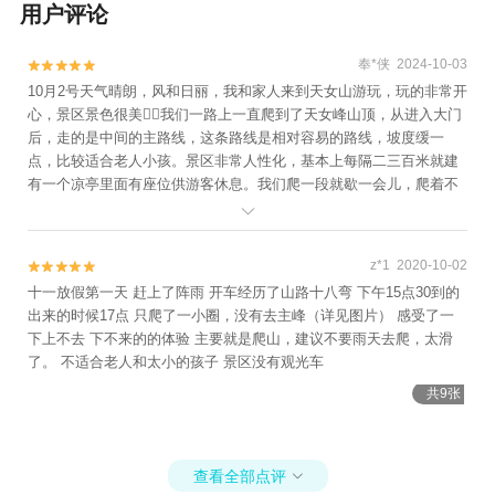
用户评论
奉*侠 2024-10-03


10月2号天气晴朗，风和日丽，我和家人来到天女山游玩，玩的非常开
心，景区景色很美👍🏻我们一路上一直爬到了天女峰山顶，从进入大门
后，走的是中间的主路线，这条路线是相对容易的路线，坡度缓一
点，比较适合老人小孩。景区非常人性化，基本上每隔二三百米就建
有一个凉亭里面有座位供游客休息。我们爬一段就歇一会儿，爬着不
是很累，爬到了山顶下方最后一段的石头台阶有点难度，爬起来有点

费劲，需要手脚并用才能爬到山顶，到了山顶，那景色太美了！一览
众山小。本次游玩的太好了，👍🏻
z*1 2020-10-02


十一放假第一天 赶上了阵雨 开车经历了山路十八弯 下午15点30到的
出来的时候17点 只爬了一小圈，没有去主峰（详见图片） 感受了一
下上不去 下不来的的体验 主要就是爬山，建议不要雨天去爬，太滑
了。 不适合老人和太小的孩子 景区没有观光车
共9张