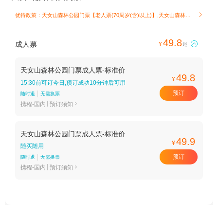
优待政策：天女山森林公园门票【老人票(70周岁(含)以上)】,天女山森林公园门票【儿童票(1.2米(不含)以下)】

49.8
成人票

¥
起
天女山森林公园门票成人票-标准价
49.8
¥
15:30前可订今日,预订成功10分钟后可用
预订
随时退
无需换票
携程-国内
预订须知

天女山森林公园门票成人票-标准价
49.9
¥
随买随用
预订
随时退
无需换票
携程-国内
预订须知
