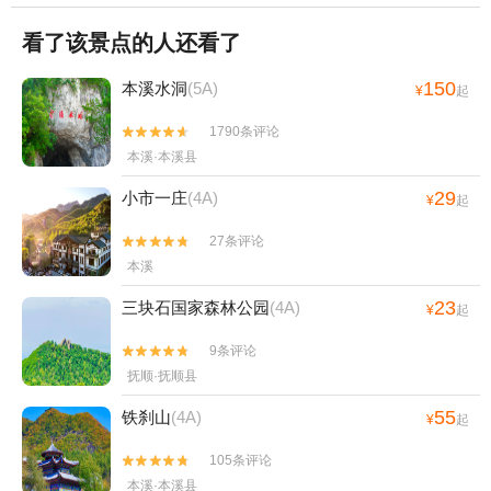
查看全部点评

看了该景点的人还看了
150
本溪水洞
(5A)
¥
起
1790条评论


本溪·本溪县
29
小市一庄
(4A)
¥
起
27条评论


本溪
23
三块石国家森林公园
(4A)
¥
起
9条评论


抚顺·抚顺县