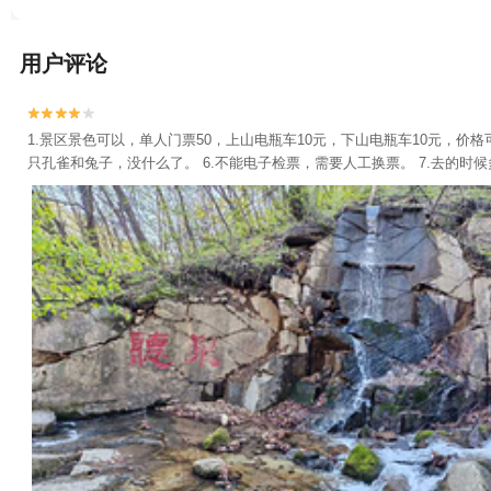
用户评论


1.景区景色可以，单人门票50，上山电瓶车10元，下山电瓶车10元，价格可
只孔雀和兔子，没什么了。 6.不能电子检票，需要人工换票。 7.去的时候多准