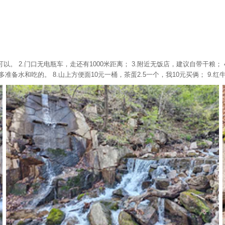
以。 2.门口无电瓶车，走还有1000米距离； 3.附近无饭店，建议自带干粮；
备水和吃的。 8.山上方便面10元一桶，茶蛋2.5一个，我10元买俩； 9.红牛1