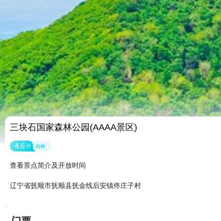
三块石国家森林公园(AAAA景区)
4.6
分
很棒
查看景点简介及开放时间
辽宁省抚顺市抚顺县抚金线后安镇佟庄子村