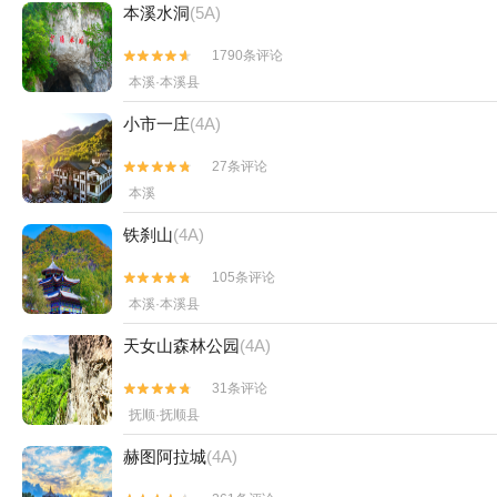
本溪水洞
(5A)
1790条评论


本溪·本溪县
小市一庄
(4A)
27条评论


本溪
铁刹山
(4A)
105条评论


本溪·本溪县
天女山森林公园
(4A)
31条评论


抚顺·抚顺县
赫图阿拉城
(4A)