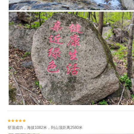


登顶成功，海拔1082米，到山顶距离2580米