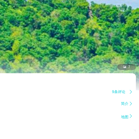

7
9条评论

简介


地图