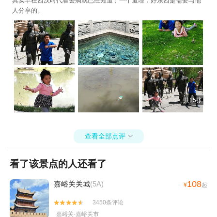
其实早在西汉时代霍去病就已经知道了一个道理：好东西是需要与他
人分享的。
共15张
查看全部点评

看了该景点的人还看了
108
嘉峪关关城
(5A)
¥
起
3450条评论


嘉峪关·嘉峪关市