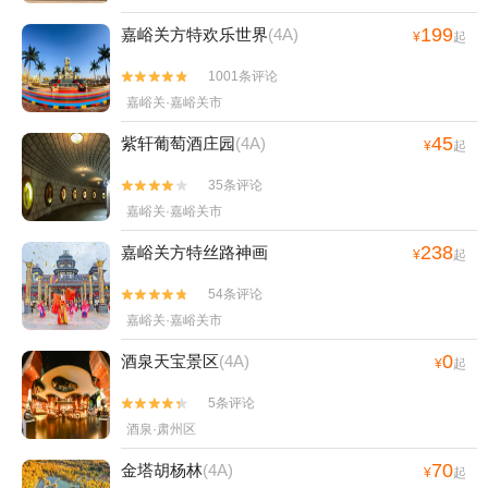
199
嘉峪关方特欢乐世界
(4A)
¥
起
1001条评论


嘉峪关·嘉峪关市
45
紫轩葡萄酒庄园
(4A)
¥
起
35条评论


嘉峪关·嘉峪关市
238
嘉峪关方特丝路神画
¥
起
54条评论


嘉峪关·嘉峪关市
0
酒泉天宝景区
(4A)
¥
起
5条评论


酒泉·肃州区
70
金塔胡杨林
(4A)
¥
起