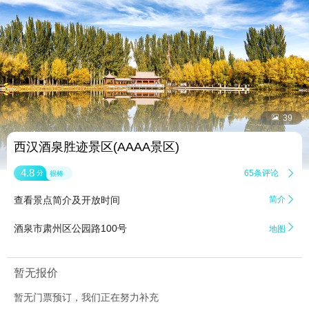


39
西汉酒泉胜迹景区(AAAA景区)
4.8
65条评论

分
很棒
查看景点简介及开放时间
简介


酒泉市肃州区公园路100号
地图
暂无报价
暂无门票预订，我们正在努力补充