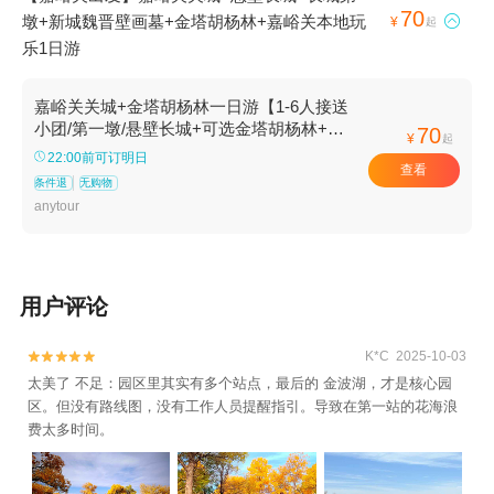
70
墩+新城魏晋壁画墓+金塔胡杨林+嘉峪关本地玩

¥
起
乐1日游
嘉峪关关城+金塔胡杨林一日游【1-6人接送
小团/第一墩/悬壁长城+可选金塔胡杨林+魏
70
¥
起
晋壁画墓】
22:00前可订明日
查看
条件退
无购物
anytour
用户评论
K*C 2025-10-03


太美了 不足：园区里其实有多个站点，最后的 金波湖，才是核心园
区。但没有路线图，没有工作人员提醒指引。导致在第一站的花海浪
费太多时间。