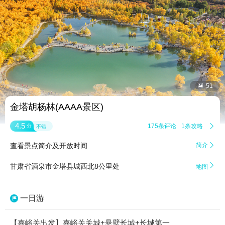


51
金塔胡杨林(AAAA景区)
4.5
175条评论
1条攻略

分
不错
查看景点简介及开放时间
简介


甘肃省酒泉市金塔县城西北8公里处
地图
一日游
【嘉峪关出发】嘉峪关关城+悬壁长城+长城第一