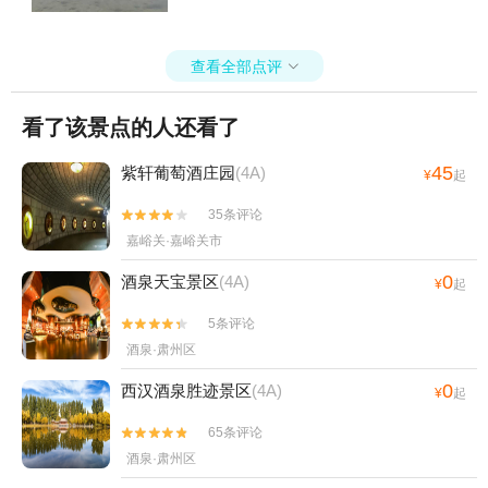
查看全部点评

看了该景点的人还看了
45
紫轩葡萄酒庄园
(4A)
¥
起
35条评论


嘉峪关·嘉峪关市
0
酒泉天宝景区
(4A)
¥
起
5条评论


酒泉·肃州区
0
西汉酒泉胜迹景区
(4A)
¥
起
65条评论


酒泉·肃州区