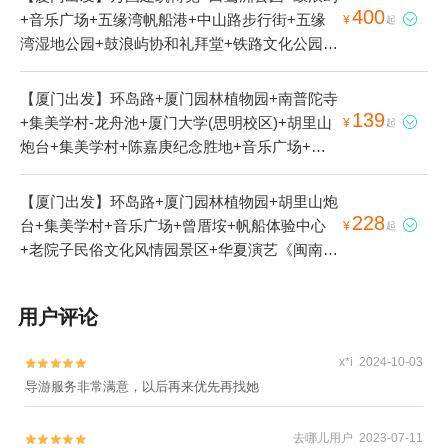
400
+音乐广场+五缘湾帆船港+中山路步行街+五缘

¥
起
湾湿地公园+鼓浪屿协和礼拜堂+铁路文化公园
+黄金海岸环岛路+沙坡尾+港仔后沙滩+最美转
角+演武大桥观景平台+厦金湾赶海场+厦门山海
【厦门出发】环岛路+厦门园林植物园+南普陀寺
健康步道4日游
139
+集美学村-龙舟池+厦门大学(思明校区)+胡里山

¥
起
炮台+集美学村+陈嘉庚纪念胜地+音乐广场+曾
厝垵+五缘湾帆船港+厦门老院子景区+黄金海岸
环岛路+厦门大学-芙蓉湖+一国两制沙滩+沙坡尾
【厦门出发】环岛路+厦门园林植物园+胡里山炮
避风坞+演武大桥观景平台+芙蓉隧道+白瓷观止
228
台+集美学村+音乐广场+曾厝垵+帆船体验中心

¥
起
美术馆+陈嘉庚先生故居1日游
+老院子民俗文化风情园景区+华夏演艺《闽南传
奇》秀+十里长堤1日游
用户评论
x*i 2024-10-03


导游服务非常满意，以后再来优先再找她
去哪儿用户 2023-07-11

