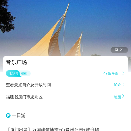


21
音乐广场
4.9
47条评论

分
很棒
查看景点简介及开放时间
简介


福建省厦门市思明区
地图
一日游
【厦门出发】万国建筑博览+白鹭洲公园+鼓浪屿