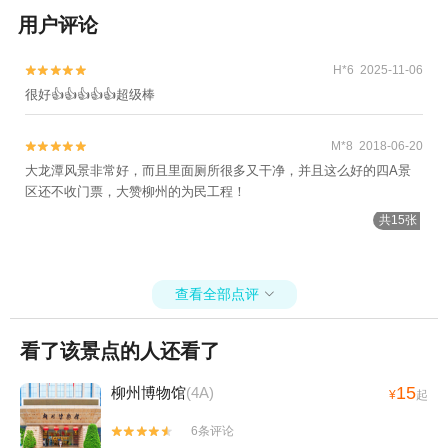
用户评论
H*6 2025-11-06


很好👍👍👍👍👍超级棒
M*8 2018-06-20


大龙潭风景非常好，而且里面厕所很多又干净，并且这么好的四A景
区还不收门票，大赞柳州的为民工程！
共15张
查看全部点评

看了该景点的人还看了
15
柳州博物馆
(4A)
¥
起
6条评论

