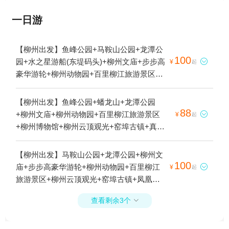
一日游
【柳州出发】鱼峰公园+马鞍山公园+龙潭公
100
园+水之星游船(东堤码头)+柳州文庙+步步高

¥
起
豪华游轮+柳州动物园+百里柳江旅游景区
+柳州博物馆+柳州云顶观光+窑埠古镇+克里
湾·欢乐世界+泰禾游船(东堤旅游码头)+真龙
【柳州出发】鱼峰公园+蟠龙山+龙潭公园
号游船(东堤旅游码头)+凤凰岭大桥+柳州水
88
+柳州文庙+柳州动物园+百里柳江旅游景区

¥
起
上公交+东堤游园+五星步行商业街1日游
+柳州博物馆+柳州云顶观光+窑埠古镇+真龙
号游船(东堤旅游码头)+非凡1号游艇+五星步
行商业街1日游
【柳州出发】马鞍山公园+龙潭公园+柳州文
100
庙+步步高豪华游轮+柳州动物园+百里柳江

¥
起
旅游景区+柳州云顶观光+窑埠古镇+凤凰岭
大桥+柳州水上公交+五星步行商业街1日游
查看剩余3个
