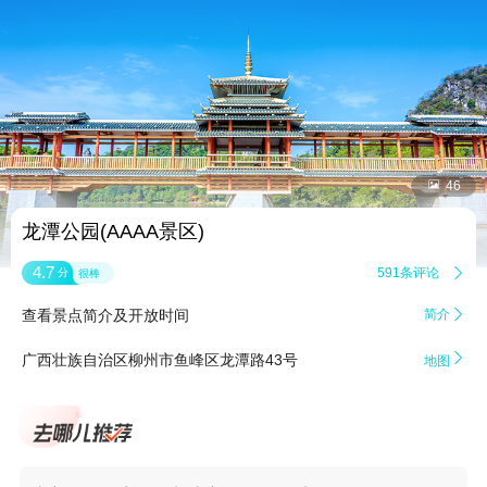


46
龙潭公园(AAAA景区)
4.7
591条评论

分
很棒
查看景点简介及开放时间
简介


广西壮族自治区柳州市鱼峰区龙潭路43号
地图