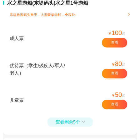
水之星游船(东堤码头)水之星1号游船
东堤旅游码头乘坐，大型豪华游船，全程1h

100
¥
起
成人票
查看
80
¥
起
优待票（学生/残疾人/军人/
老人）
查看
50
¥
起
儿童票
查看
查看剩余5个
