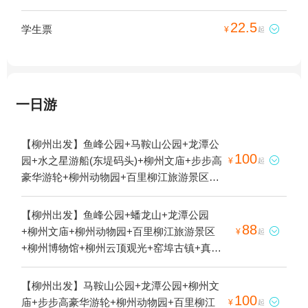
22.5
学生票

¥
起
一日游
【柳州出发】鱼峰公园+马鞍山公园+龙潭公
100
园+水之星游船(东堤码头)+柳州文庙+步步高

¥
起
豪华游轮+柳州动物园+百里柳江旅游景区
+柳州博物馆+柳州云顶观光+窑埠古镇+克里
湾·欢乐世界+泰禾游船(东堤旅游码头)+真龙
【柳州出发】鱼峰公园+蟠龙山+龙潭公园
号游船(东堤旅游码头)+凤凰岭大桥+柳州水
88
+柳州文庙+柳州动物园+百里柳江旅游景区

¥
起
上公交+东堤游园+五星步行商业街1日游
+柳州博物馆+柳州云顶观光+窑埠古镇+真龙
号游船(东堤旅游码头)+非凡1号游艇+五星步
行商业街1日游
【柳州出发】马鞍山公园+龙潭公园+柳州文
100
庙+步步高豪华游轮+柳州动物园+百里柳江

¥
起