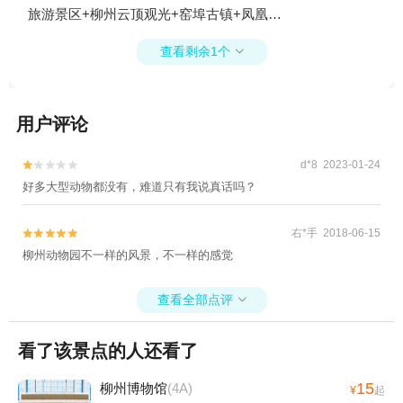
旅游景区+柳州云顶观光+窑埠古镇+凤凰岭
大桥+柳州水上公交+五星步行商业街1日游
查看剩余1个

用户评论
d*8 2023-01-24


好多大型动物都没有，难道只有我说真话吗？
右*手 2018-06-15


柳州动物园不一样的风景，不一样的感觉
查看全部点评

看了该景点的人还看了
15
柳州博物馆
(4A)
¥
起