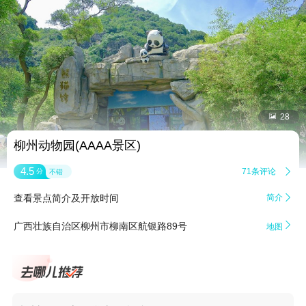


28
柳州动物园(AAAA景区)
4.5
71条评论

分
不错
查看景点简介及开放时间
简介


广西壮族自治区柳州市柳南区航银路89号
地图