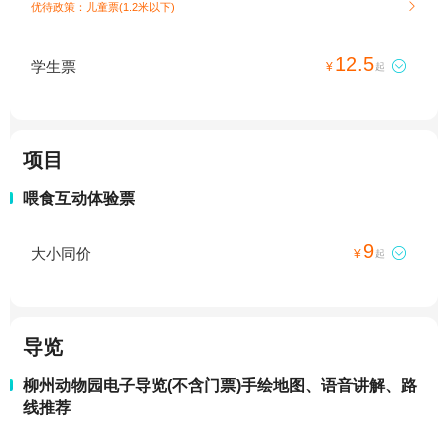
优待政策：儿童票(1.2米以下)

12.5
学生票

¥
起
项目
喂食互动体验票
9
大小同价

¥
起
导览
柳州动物园电子导览(不含门票)手绘地图、语音讲解、路
线推荐