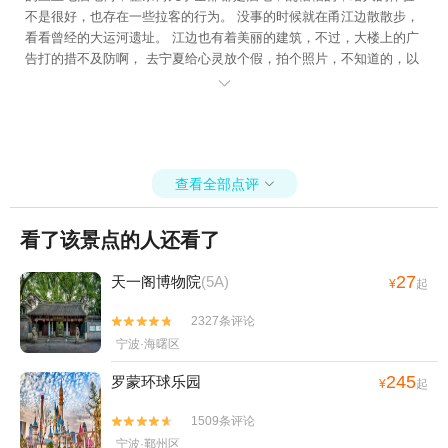
3D艺术节+宁波文化广场冰雪文化节+宁波天
不是很好，也存在一些拉客的行为。 没事的时候就在甬江边散散步，
意游泳培训+宁波3D蜡像展+杭州湾海皮岛水
看看曾经的大运河遗址。 江边也有着美丽的建筑，不过，大楼上的广
世界+四明湖开元山庄+梅山湾沙滩公园+宁
告打的措不及防啊， 去宁夏给心灵放个假，拍个照片，不知道的，以
波富邦体育场+罗蒙环球乐园+宁波大剧院
为我还在宁夏呢。

+慈溪达蓬山温泉+慈城孔庙+慈城县衙+慈城
校士馆+宁波方特东方神画+宁波本地玩乐
+象山御海湾沙滩+岩头古村奇遇谷+宁波植
物园+杭州湾萤火虫城堡+宁波文昌阁+溪口
查看全部点评

小洋房+妙高台+雪窦山招待所+溪口老街+
《梦回溪口》民国文化演艺秀+东海半边山旅
看了该景点的人还看了
游度假区+宁波观澜休闲农庄+象山月泉湾温
泉馆+宁波麦卡公园+茅洋玻璃栈道+达人村
27
天一阁博物院
(5A)
¥
起
+象山影视庄园+杭州湾海底温泉+宁波分手
照相馆+梅山湾冰雪大世界+梅山湾冰雪大世
2327条评论


界+滕头德宝乐园+滕头生态旅游区+象山龙
宁波·海曙区
屿乡村乐园+宁波半山伴水渡假村+象山上周
245
罗蒙环球乐园
¥
起
玻璃桥+【宁波】话剧《杏仁豆腐心》+梅山
湾沙滩公园+宁波那须温泉+东钱湖游船+宁
1509条评论


波红星冰雪世界+宁波方特东方欲晓+宁波万
宁波·鄞州区