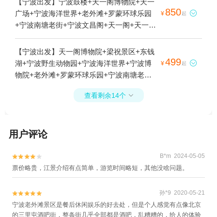
【宁波出发】宁波鼓楼+天一阁博物院+天一
+溪口-滕头旅游景区+梁祝景区+宁波总工会
850
广场+宁波海洋世界+老外滩+罗蒙环球乐园

¥
起
旧址+四明山国家森林公园+普陀山风景区
+宁波南塘老街+宁波文昌阁+天一阁+天一阁-
+郑氏十七房+天童国家森林公园+宁波服装
藏书楼1日游
博物馆+宁波九峰山景区+东钱湖+象山影视
【宁波出发】天一阁博物院+梁祝景区+东钱
城+石浦渔港古城+宁波野生动物园+前童古
499
湖+宁波野生动物园+宁波海洋世界+宁波博

¥
起
镇+月湖公园+杭州湾跨海大桥+保国寺古建
物院+老外滩+罗蒙环球乐园+宁波南塘老街
筑博物馆+陶公岛风景区+溪口博物馆+东钱
+君澜半山汤泉1日游
湖福泉山景区+东钱湖小普陀+宁波帮文化旅
查看剩余14个

游区+不周神山景区+东钱湖陶公岛景区+杭
州湾国家湿地公园+宁波海天一洲景区+象山
石浦檀头山岛+宁波北仑瑞岩寺+溪口360漂
用户评论
流+天宫城堡+绿野欢乐谷+宁波海洋世界+宁
波博物院+岩头古村漂流+宁波奇e国+象山鲤
B*m 2024-05-05


龙潭森林公园+象山民俗文化村+人间弥勒(雪
票价略贵，江景介绍有点简单，游览时间略短，其他没啥问题。
窦寺)+四明湖+老外滩+五磊寺+宁波三江口
+千丈岩+白水冲瀑布+四明山庄+溪口斑竹漂
孙*9 2020-05-21


流+石浦捕鱼+宁波万竹漂流+东钱湖水上乐
宁波老外滩景区是餐后休闲娱乐的好去处，但是个人感觉有点像北京
园+四明山地质公园景区+浙东小九寨+宁波
的三里屯酒吧街，整条街几乎全部都是酒吧，乱糟糟的，给人的体验