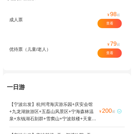
98
¥
起
成人票
查看
79
¥
起
优待票（儿童/老人）
查看
一日游
【宁波出发】杭州湾海滨游乐园+庆安会馆
200
+九龙湖旅游区+五磊山风景区+宁海森林温

¥
起
泉+东钱湖石刻群+雪窦山+宁波鼓楼+天童禅
寺+招宝山+宁波五龙潭景区+慈城古县城+天
宫庄园+滕头生态旅游区+丹山赤水+梅山岛