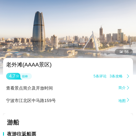


56
老外滩(AAAA景区)
4.7
5条评论
3条攻略

分
很棒
查看景点简介及开放时间
简介


宁波市江北区中马路159号
地图
游船
夜游往返船票