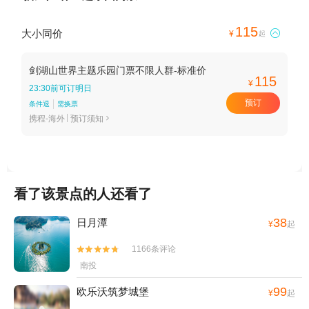
115
大小同价

¥
起
剑湖山世界主题乐园门票不限人群-标准价
115
¥
23:30前可订明日
预订
条件退
需换票
携程-海外
预订须知

看了该景点的人还看了
38
日月潭
¥
起
1166条评论


南投
99
欧乐沃筑梦城堡
¥
起