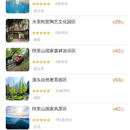
0条评论


嘉义县
29
水里蛇窑陶艺文化园区
¥
起
0条评论


南投
42
阿里山国家森林游乐区
¥
起
5条评论


嘉义市
53
溪头自然教育园区
¥
起
20条评论


南投
42
阿里山国家风景区
¥
起
781条评论


台北