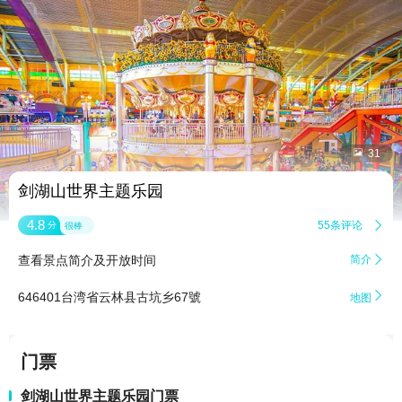


31
剑湖山世界主题乐园
4.8
55条评论

分
很棒
查看景点简介及开放时间
简介


646401台湾省云林县古坑乡67號
地图
门票
剑湖山世界主题乐园门票