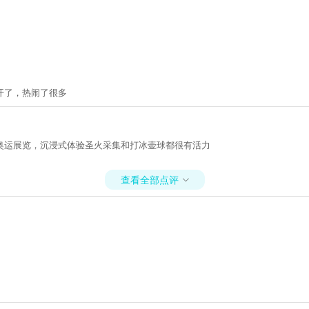
开了，热闹了很多
奥运展览，沉浸式体验圣火采集和打冰壶球都很有活力
查看全部点评
