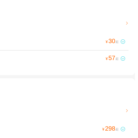

30

¥
起
57

¥
起

298

¥
起