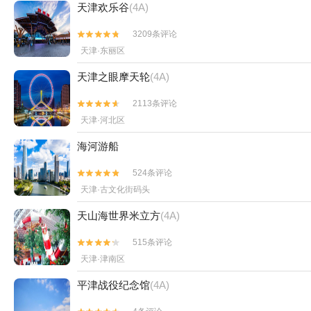
天津欢乐谷
(4A)
3209条评论


天津·东丽区
天津之眼摩天轮
(4A)
2113条评论


天津·河北区
海河游船
524条评论


天津·古文化街码头
天山海世界米立方
(4A)
515条评论


天津·津南区
平津战役纪念馆
(4A)