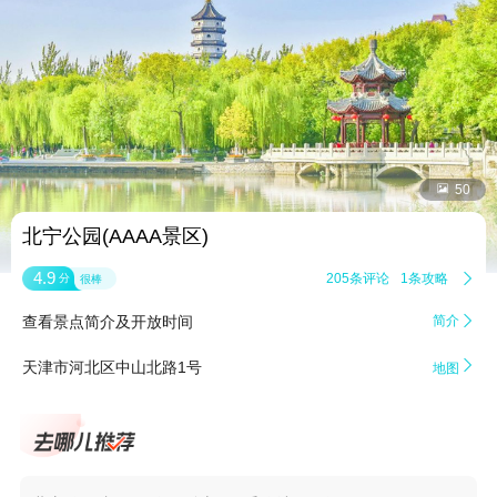


50
北宁公园(AAAA景区)
4.9
205条评论
1条攻略

分
很棒
查看景点简介及开放时间
简介


天津市河北区中山北路1号
地图