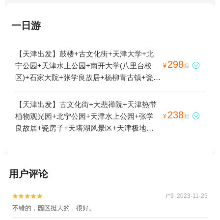
一日游
【天津出发】鼓楼+古文化街+天津大学+北
298
宁公园+天津水上公园+南开大学(八里台校

¥
起
区)+石家大院+张学良故居+杨柳青古镇+瓷房
子+天津极地海洋公园+五大道+天津之眼摩
天轮+静园+精武门·中华武林园+天津动物园
【天津出发】古文化街+大悲禅院+天津热带
+天津欢乐谷+曙光水镇+天津文化中心海底
238
植物观光园+北宁公园+天津水上公园+张学

¥
起
世界1日游
良故居+瓷房子+天塔湖风景区+天津极地海
洋公园+五大道+天津之眼摩天轮+海河公园
+精武门·中华武林园+意大利风情区+天津动
物园+张园+天津本地玩乐+曙光水镇+北安桥
用户评论
+解放北路风情区+海河1日游
r*9 2023-11-25


不错的，园区挺大的，很好。