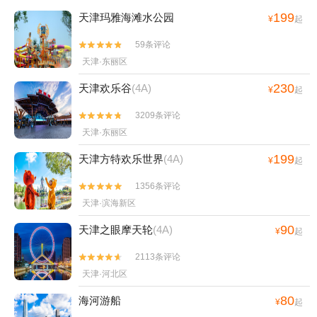
199
天津玛雅海滩水公园
¥
起
59条评论


天津·东丽区
230
天津欢乐谷
(4A)
¥
起
3209条评论


天津·东丽区
199
天津方特欢乐世界
(4A)
¥
起
1356条评论


天津·滨海新区
90
天津之眼摩天轮
(4A)
¥
起
2113条评论


天津·河北区
80
海河游船
¥
起