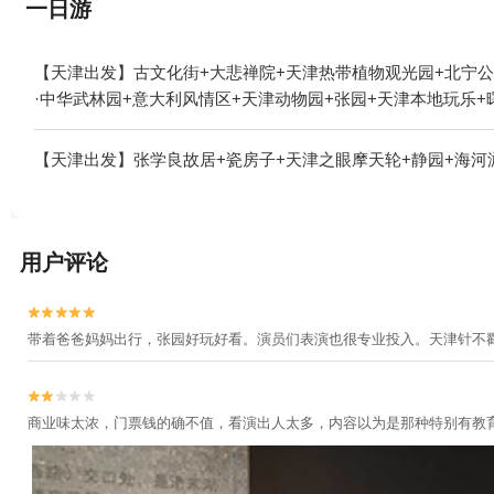
一日游
【天津出发】古文化街+大悲禅院+天津热带植物观光园+北宁公
·中华武林园+意大利风情区+天津动物园+张园+天津本地玩乐+
【天津出发】张学良故居+瓷房子+天津之眼摩天轮+静园+海河游
用户评论


带着爸爸妈妈出行，张园好玩好看。演员们表演也很专业投入。天津针不


商业味太浓，门票钱的确不值，看演出人太多，内容以为是那种特别有教