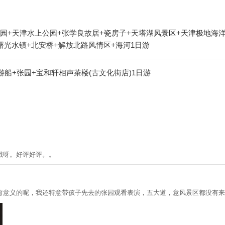
园+天津水上公园+张学良故居+瓷房子+天塔湖风景区+天津极地海洋
曙光水镇+北安桥+解放北路风情区+海河1日游
船+张园+宝和轩相声茶楼(古文化街店)1日游
戳呀。好评好评。。
育意义的呢，我还特意带孩子先去的张园观看表演，五大道，意风景区都没有来