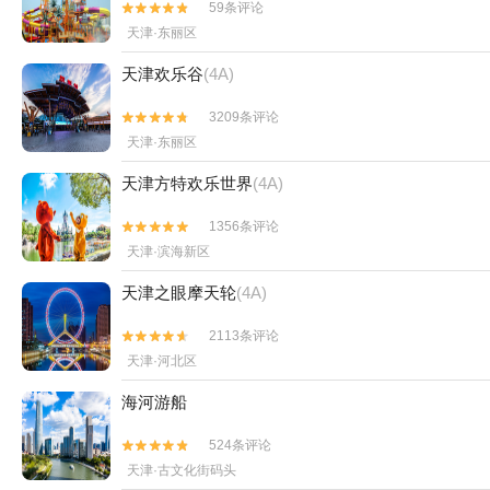
59条评论


天津·东丽区
天津欢乐谷
(4A)
3209条评论


天津·东丽区
天津方特欢乐世界
(4A)
1356条评论


天津·滨海新区
天津之眼摩天轮
(4A)
2113条评论


天津·河北区
海河游船
524条评论


天津·古文化街码头