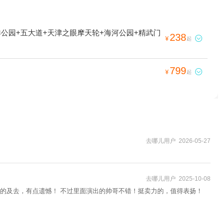
公园+五大道+天津之眼摩天轮+海河公园+精武门
238

¥
起
799

¥
起
去哪儿用户 2026-05-27
去哪儿用户 2025-10-08
的及去，有点遗憾！ 不过里面演出的帅哥不错！挺卖力的，值得表扬！