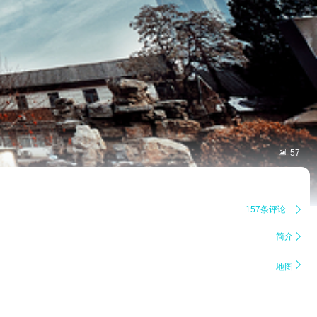

57
157条评论

简介


地图