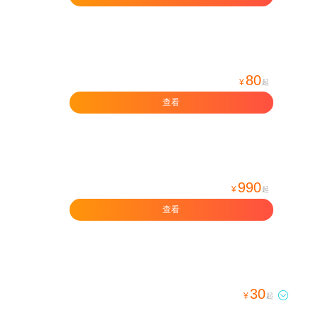
80
¥
起
查看
990
¥
起
查看
30

¥
起