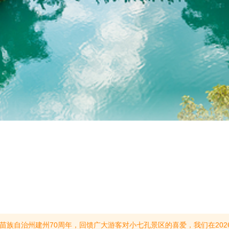
限额为70000张，预约名额售完即止，无现场补票、无入园名额增补；（二）所有游客入园须提前线上实名预约，未预约成功不予入园；（三）官方预约渠道：去哪儿等，请游客通过以上渠道预约购票。三、票务优惠政策及退票须知（一）2026年8月8日，景区执行免首道门票优惠政策，观光车、游船、讲解服务、文创体验等二