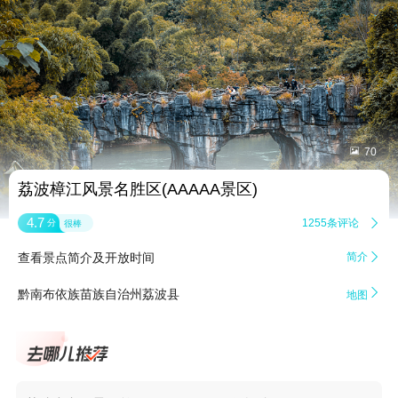


70
荔波樟江风景名胜区(AAAAA景区)
4.7
1255条评论

分
很棒
查看景点简介及开放时间
简介


黔南布依族苗族自治州荔波县
地图