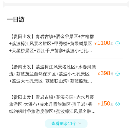
一日游
【贵阳出发】青岩古镇+洒金谷景区+古榕群
1100
+荔波樟江风景名胜区+甲秀楼+黄果树景区

¥
起
+天星桥景区+西江千户苗寨+荔波小七孔景
区+荔波大七孔景区+陡坡塘瀑布+《多彩贵
州风》演出+鸳鸯湖+加榜梯田+黄果树水帘
【黔南出发】荔波樟江风景名胜区+水春河漂
洞+小七孔桥5日游
398
流+荔波茂兰自然保护区+荔波小七孔景区

¥
起
+荔波大七孔景区+荔波联山湾+荔波酷玩森
林+荔波古镇1日游
【贵阳出发】青岩古镇+花溪公园+赤水丹霞
150
旅游区·大瀑布+赤水丹霞旅游区·燕子岩+香

¥
起
纸沟枫叶谷旅游度假区+荔波樟江风景名胜区
+南河+赤水丹霞·红石野谷景区+赤水河+花溪
查看剩余11个

夜郎谷+贵州森林野生动物园+斗篷山景区