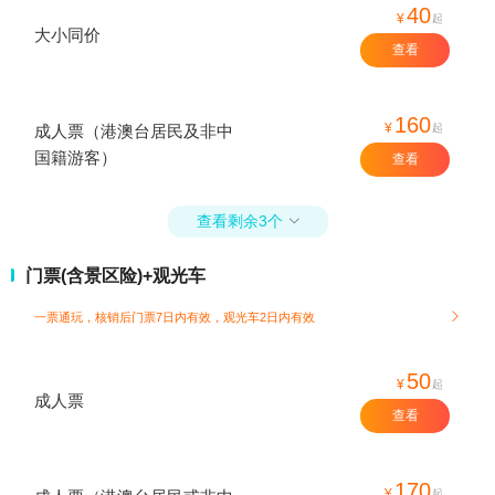
40
¥
起
大小同价
查看
160
¥
起
成人票（港澳台居民及非中
国籍游客）
查看
查看剩余3个

门票(含景区险)+观光车
一票通玩，核销后门票7日内有效，观光车2日内有效

50
¥
起
成人票
查看
170
¥
起