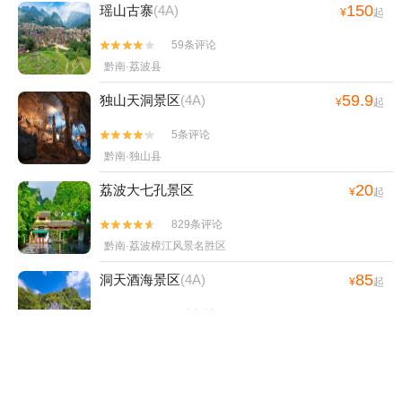
150
瑶山古寨
(4A)
¥
起
古镇+贵阳桃源河景区+平塘风景区+贵州酒
仙洞景区+平塘天硐+赤水湾古镇+中国天眼·
59条评论


星游记场馆+十二背后·双河谷景区--已下线
黔南·荔波县
+天河潭旅游度假区奇幻谷+中国茶海景区(湄
59.9
独山天洞景区
(4A)
潭茶海)+务川开心无动力乐园-已下线+贵州
¥
起
长征文化数字艺术馆(红飘带)+龙里油画大草
5条评论


原滑雪场+多彩贵州城+多彩欢乐谷+自在野
黔南·独山县
奢温泉私汤小院+恐龙小镇+十二背后·双河洞
景区+南江大峡谷漂流1日游
20
荔波大七孔景区
¥
起
829条评论


黔南·荔波樟江风景名胜区
85
洞天酒海景区
(4A)
¥
起
55条评论


河池·南丹县
60
荔波冰雪水世界主题乐园
¥
起