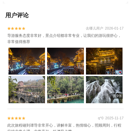
+丙安古镇+黔灵山公园+青岩寺风景区+娄山
关景区+天河潭旅游度假区+赤水竹海公园
用户评论
+南江大峡谷+云门囤景区+土城子遗址+遵义
会议会址+海龙屯+福泉山古文化遗址+赤水
丹霞+水春河漂流+遵义公园+赤水游客中心
去哪儿用户 2026-01-17


+荔波茂兰自然保护区+贵州龙里大草原景区
导游服务态度非常好，景点介绍都非常专业，让我们的游玩很舒心，
非常值得推荐
+四洞沟景区+荔波小七孔景区+荔波大七孔
景区+甲茶风景名胜区+贵阳欢乐世界+荔波
联山湾+天下第一壶中国茶文化博览园+四渡
赤水纪念馆+紫林山国际旅游度假区+瑶山古
寨+茶海生态园+赤水丹霞旅游区·佛光岩+遵
义会议会址—已下线+猴耳天坑·极限酷玩公
园+红果树+双门峡中国诗歌谷+贵州紫林山
国际旅游度假区+十二背后·清溪峡景区+荔波
共9张
四季花海+时光贵州古镇+贵阳珍珠岛度假中
心+香纸沟枫叶谷旅游度假区-已下线+卧龙谷
漂流+十二背后-清溪河漂流+十二背后地下裂
q*0 2025-11-17


缝景区+红赤水+赤水凤凰花坞+大娄山滑雪
此次旅程碰到谭导非常开心，讲解丰富，热情细心，照顾周到，行程
场+中国天眼景区+羊昌花画小镇+青岩古堡