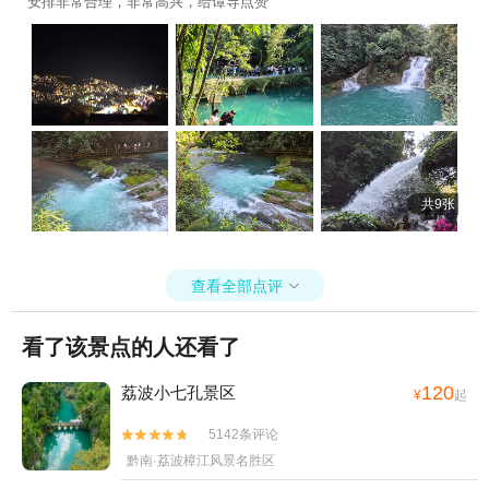
安排非常合理，非常高兴，给谭导点赞
+赤水白马溪景区+南江水上欢乐园+水车坝
水上乐园+中国天眼驿站+云山茶海露营地
+娄山关大捷实战演艺景区+巫山峡谷旅游景
区+土城古镇+龙里水乡飞越丛林+荔波冰雪
水世界主题乐园+红水河+独山天洞景区+平
塘天坑群景区+黔北娄山水上乐园+荔波车技
坊+独山游乐园+福泉古城文化旅游景区+都
匀秦汉影视城+东田都匀乐园+四洞仙境+朱
共9张
家山国家森林公园+赤水国家级风景名胜区
+猴耳天坑·极限酷玩公园-已下线+杉木湖景
区+太阳坪映山红景区+正安桃花源记景区
查看全部点评

+天河潭艺术灯光展+赤水白云山国际旅游风
景区+小七孔桥+红军四渡赤水纪念园+巫山
看了该景点的人还看了
峡谷旅游景区-已下线+赤水印迹+务川仡佬之
源景区+龙里水乡+青岩浪漫谷+十二背后·地
120
荔波小七孔景区
¥
起
下河谷景区+茶海之心景区+赤水丹霞-已下线
+荔波酷玩森林+大娄山度假村+龙里油画大
5142条评论


草原+南江云渡天桥+贵州乌江寨国际旅游度
黔南·荔波樟江风景名胜区
假区+路游憩·绿博园露营地+遵义古城+荔波