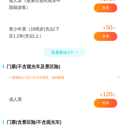
成人票（港澳台居民或非中
国籍游客）
查看
50
¥
起
青少年票（18周岁(含)以下
且1.2米(含)以上）
查看
查看剩余2个

门票(不含观光车及景区险)
一票游玩小七孔+大七孔景区；
优待政策

120
¥
起
成人票
查看
门票(含景区险/不含观光车)