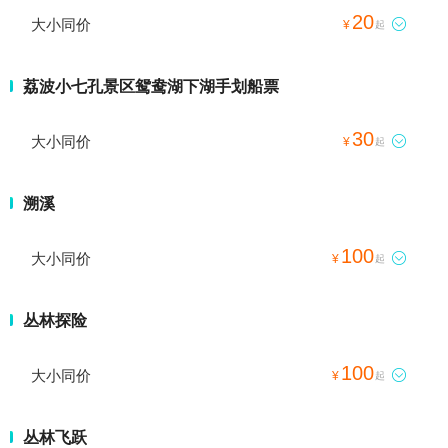
20
大小同价

¥
起
荔波小七孔景区鸳鸯湖下湖手划船票
30
大小同价

¥
起
溯溪
100
大小同价

¥
起
丛林探险
100
大小同价

¥
起
丛林飞跃