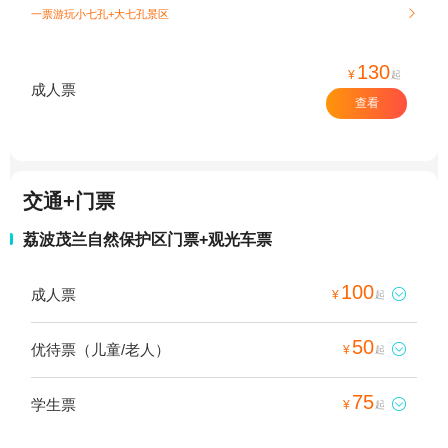
一票游玩小七孔+大七孔景区

130
¥
起
成人票
查看
交通+门票
荔波茂兰自然保护区门票+观光车票
100
成人票

¥
起
50
优待票（儿童/老人）

¥
起
75
学生票

¥
起