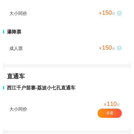
150
大小同价

¥
起
瀑降票
150
成人票

¥
起
直通车
西江千户苗寨-荔波小七孔直通车
110
¥
起
大小同价
查看