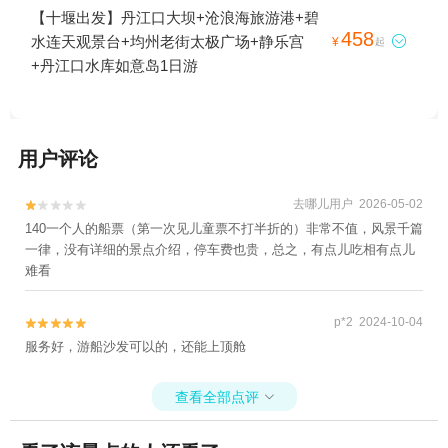
【十堰出发】丹江口大坝+沧浪海旅游港+碧
458
水连天观景台+均州老街太极广场+静乐宫

¥
起
+丹江口水库如意岛1日游
用户评论
去哪儿用户 2026-05-02


140一个人的船票（第一次见儿童票不打半折的）非常不值，风景千篇
一律，没有详细的景点介绍，停车费也贵，总之，有点儿吃相有点儿
难看
p*2 2024-10-04


服务好，游船沙发可以的，还能上顶舱
查看全部点评
