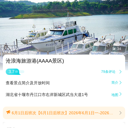


34
沧浪海旅游港(AAAA景区)
3.7
79条评论

分
查看景点简介及开放时间
简介


湖北省十堰市丹江口市右岸新城区武当大道1号
地图

6月1日后班次【6月1日后班次】2026年6月1日一-2026年10月30日A线(大坝线路):发班时间:上午9:00、11:00下午16:00、17:00B线(小太平洋线路):发班时间:上午10:00下午15:00(提示有效期2026/5/21至2026/10/30)
