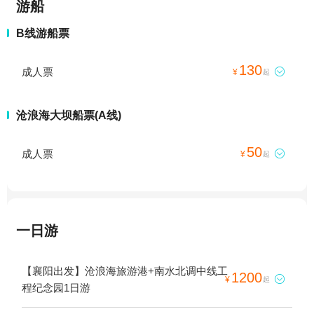
游船
B线游船票
130
成人票

¥
起
沧浪海大坝船票(A线)
50
成人票

¥
起
一日游
【襄阳出发】沧浪海旅游港+南水北调中线工
1200

¥
起
程纪念园1日游