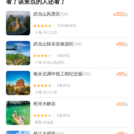
看了该景点的人还看了
202
武当山风景区
(5A)
¥
起
2204条评论


十堰·丹江口市
50
武当山快乐谷旅游区
(4A)
¥
起
9条评论


十堰·武当山风景区
55
南水北调中线工程纪念园
(3A)
¥
起
0条评论


十堰·丹江口市
10
班河大峡谷
¥
起
0条评论


襄阳·谷城县
85
丹江大观苑
(4A)