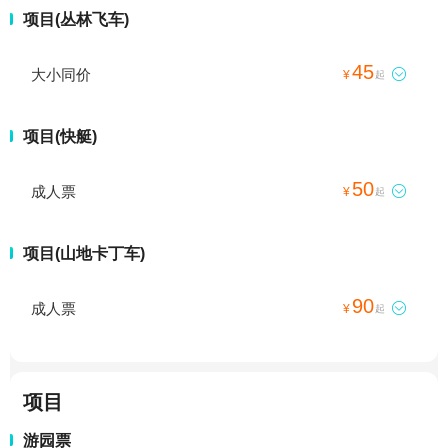
项目(丛林飞车)
45
大小同价

¥
起
项目(快艇)
50
成人票

¥
起
项目(山地卡丁车)
90
成人票

¥
起
项目
游园票