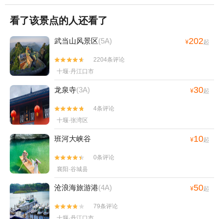
看了该景点的人还看了
202
武当山风景区
(5A)
¥
起
2204条评论


十堰·丹江口市
30
龙泉寺
(3A)
¥
起
4条评论


十堰·张湾区
10
班河大峡谷
¥
起
0条评论


襄阳·谷城县
50
沧浪海旅游港
(4A)
¥
起
79条评论


十堰·丹江口市