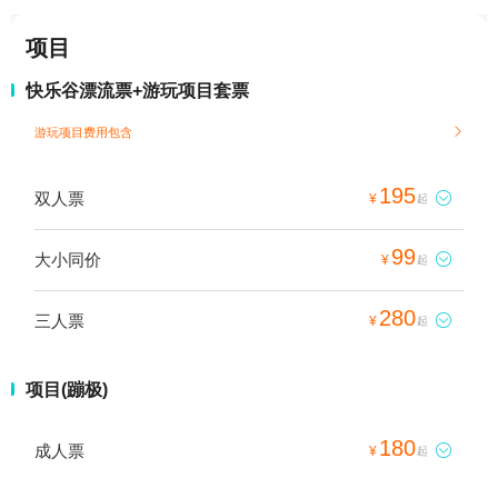
项目
快乐谷漂流票+游玩项目套票
游玩项目费用包含

195
双人票

¥
起
99
大小同价

¥
起
280
三人票

¥
起
项目(蹦极)
180
成人票

¥
起