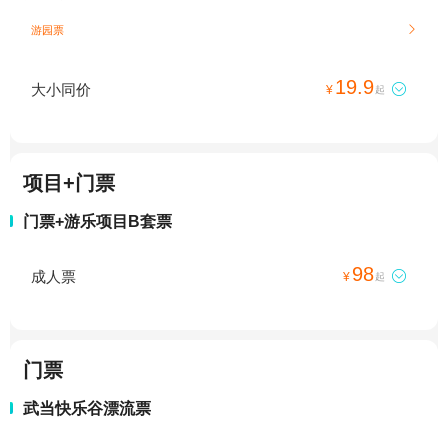
游园票

19.9
大小同价

¥
起
项目+门票
门票+游乐项目B套票
98
成人票

¥
起
门票
武当快乐谷漂流票