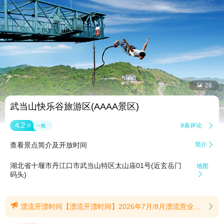


26
武当山快乐谷旅游区(AAAA景区)
4.2
9条评论

分
一般
查看景点简介及开放时间
简介

湖北省十堰市丹江口市武当山特区太山庙01号(近玄岳门
地图
码头)


漂流开漂时间【漂流开漂时间】2026年7月/8月漂流营业时间为本周7.16号18号19号开漂，后续预计每周二、三、四、五、六、日开漂（13:00-15:00开漂）（漂流受天气影等因素响，建议出发前咨询避免跑空））(提示有效期2026/7/1至2026/8/31)
