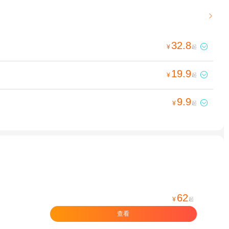

32.8

¥
起
19.9

¥
起
9.9

¥
起
62
¥
起
查看