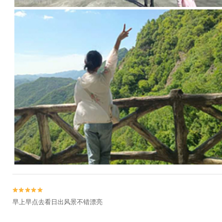


早上早点去看日出风景不错漂亮