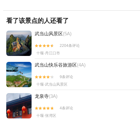
看了该景点的人还看了
武当山风景区
(5A)
2204条评论


十堰·丹江口市
武当山快乐谷旅游区
(4A)
9条评论


十堰·武当山风景区
龙泉寺
(3A)
4条评论


十堰·张湾区
班河大峡谷
0条评论

