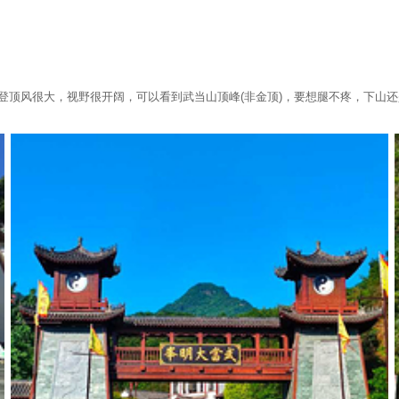
 登顶风很大，视野很开阔，可以看到武当山顶峰(非金顶)，要想腿不疼，下山