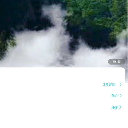

8
3条评论

简介


地图