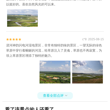
以挺好的。喜欢自然风光的可以来。
c*8 2025-08-15


滦河神韵闪电河湿地景区，非常有独特韵味的景区，一望无际的绿色
草原中穿行着蜿蜒的河流，给草原注入了灵魂，草原也不再寂寞，为
坝上草原景区增添了独特的魅力。
查看全部点评

看了该景点的人还看了