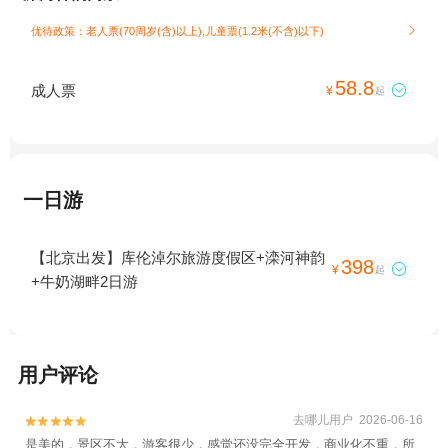
优待政策：老人票(70周岁(含)以上),儿童票(1.2米(不含)以下)

58.8
成人票

¥
起
一日游
【北京出发】库伦淖尔旅游度假区+滦河神韵
398

¥
起
+牛奶湖畔2日游
用户评论
去哪儿用户 2026-06-16


是美的，景区不大，游客很少，感觉还没完全开发，商业化不重，所