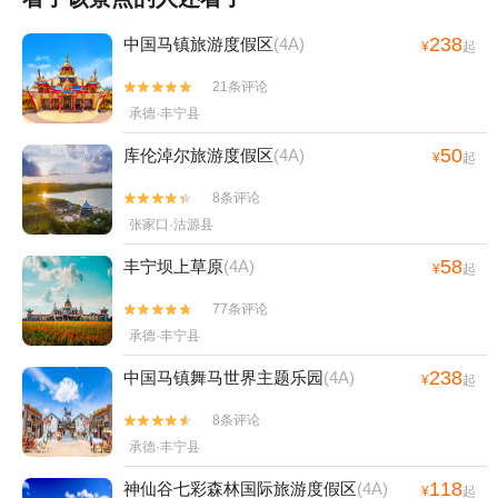
238
中国马镇旅游度假区
(4A)
¥
起
21条评论


承德·丰宁县
50
库伦淖尔旅游度假区
(4A)
¥
起
8条评论


张家口·沽源县
58
丰宁坝上草原
(4A)
¥
起
77条评论


承德·丰宁县
238
中国马镇舞马世界主题乐园
(4A)
¥
起
8条评论


承德·丰宁县
118
神仙谷七彩森林国际旅游度假区
(4A)
¥
起