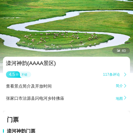


40
滦河神韵(AAAA景区)
4.5
117条评论

分
不错
查看景点简介及开放时间
简介


张家口市沽源县闪电河乡转佛庙
地图
门票
滦河神韵门票