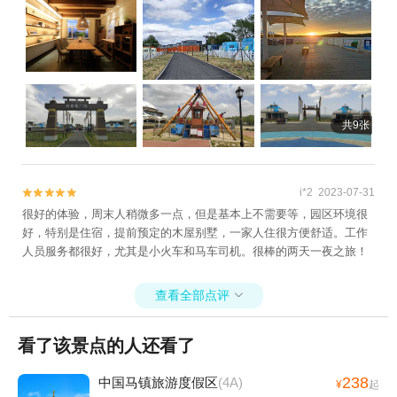
共9张
i*2 2023-07-31


很好的体验，周末人稍微多一点，但是基本上不需要等，园区环境很
好，特别是住宿，提前预定的木屋别墅，一家人住很方便舒适。工作
人员服务都很好，尤其是小火车和马车司机。很棒的两天一夜之旅！
查看全部点评

看了该景点的人还看了
238
中国马镇旅游度假区
(4A)
¥
起