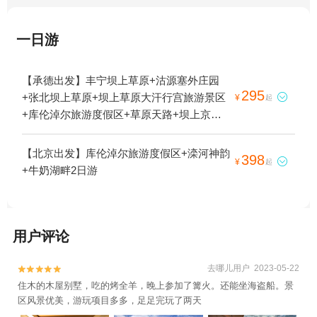
一日游
【承德出发】丰宁坝上草原+沽源塞外庄园
295
+张北坝上草原+坝上草原大汗行宫旅游景区

¥
起
+库伦淖尔旅游度假区+草原天路+坝上京北
第一草原景区+中国马镇旅游度假区+神仙谷
七彩森林国际旅游度假区+张北天鹅湖湿地公
【北京出发】库伦淖尔旅游度假区+滦河神韵
398

¥
起
园+神仙谷七彩森林国际旅游度假区-观景台1
+牛奶湖畔2日游
日游
用户评论
去哪儿用户 2023-05-22


住木的木屋别墅，吃的烤全羊，晚上参加了篝火。还能坐海盗船。景
区风景优美，游玩项目多多，足足完玩了两天