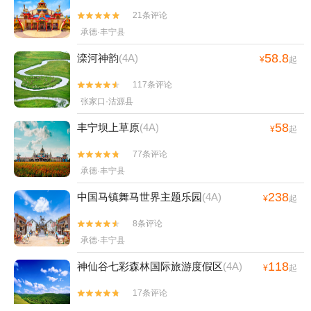
21条评论


承德·丰宁县
58.8
滦河神韵
(4A)
¥
起
117条评论


张家口·沽源县
58
丰宁坝上草原
(4A)
¥
起
77条评论


承德·丰宁县
238
中国马镇舞马世界主题乐园
(4A)
¥
起
8条评论


承德·丰宁县
118
神仙谷七彩森林国际旅游度假区
(4A)
¥
起
17条评论


承德·丰宁县