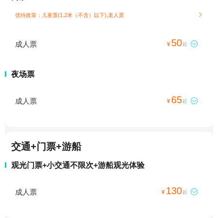
优待政策：儿童票(1.2米（不含）以下),老人票

50
成人票

¥
起
夜场票
65
成人票

¥
起
交通+门票+游船
观光门票+小交通不限次+游船观光体验
130
成人票

¥
起