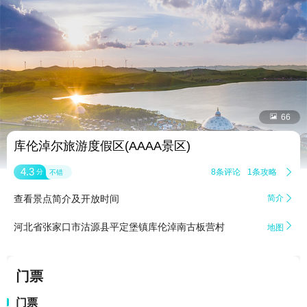


66
库伦淖尔旅游度假区(AAAA景区)
4.3
8条评论
1条攻略

分
不错
查看景点简介及开放时间
简介


河北省张家口市沽源县平定堡镇库伦淖南古板营村
地图
门票
门票