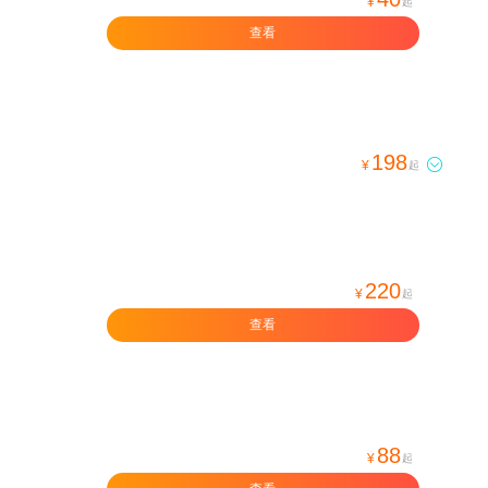
¥
起
查看
198

¥
起
220
¥
起
查看
88
¥
起