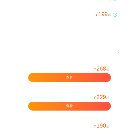
199

¥
起

268
¥
起
查看
229
¥
起
查看
190
¥
起