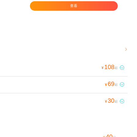
查看

108

¥
起
69

¥
起
30

¥
起
40