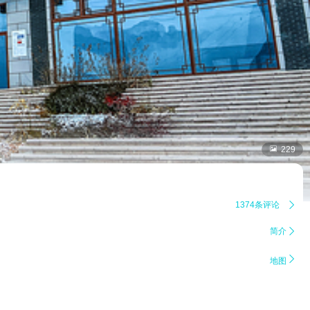

229
1374条评论

简介


地图