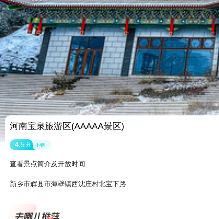
河南宝泉旅游区(AAAAA景区)
4.5
分
不错
查看景点简介及开放时间
新乡市辉县市薄壁镇西沈庄村北宝下路