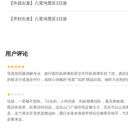
【许昌出发】八里沟景区1日游
【开封出发】八里沟景区1日游
用户评论


导游贺田露讲解专业。旅行团司机师傅和景交车司机师傅车技了得，真的
的南太行或漫步环行，或惊心动魄的“传真”“试胆”挑战自我。倾听大自然


垃圾，一星都不想给。 51去的，人特别多，到处都要排队，毫无体验感
既没有风景，距离还特别远，况且山门广场空间足够大大，完全可以让游客
是，这个观光车竟然是燃油的，通行步道本身就窄得仅仅够两车错开，汽车
必要来这。