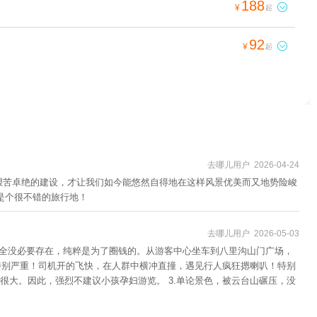
188

¥
起
92

¥
起
去哪儿用户 2026-04-24
艰苦卓绝的建设，才让我们如今能悠然自得地在这样风景优美而又地势险峻
是个很不错的旅行地！
去哪儿用户 2026-05-03
，完全没必要存在，纯粹是为了圈钱的。从游客中心坐车到八里沟山门广场，
特别严重！司机开的飞快，在人群中横冲直撞，遇见行人疯狂摁喇叭！特别
大。因此，强烈不建议小孩孕妇游览。 3.单论景色，被云台山碾压，没