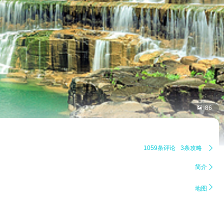

86
1059条评论
3条攻略

简介


地图