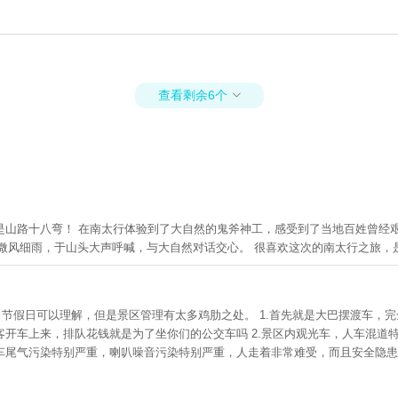
查看剩余6个

是山路十八弯！ 在南太行体验到了大自然的鬼斧神工，感受到了当地百姓曾经
的微风细雨，于山头大声呼喊，与大自然对话交心。 很喜欢这次的南太行之旅，
。 节假日可以理解，但是景区管理有太多鸡肋之处。 1.首先就是大巴摆渡车
开车上来，排队花钱就是为了坐你们的公交车吗 2.景区内观光车，人车混道
尾气污染特别严重，喇叭噪音污染特别严重，人走着非常难受，而且安全隐患很