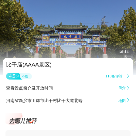


14
比干庙(AAAA景区)
4.5
118条评论

分
不错
查看景点简介及开放时间
简介


河南省新乡市卫辉市比干村比干大道北端
地图