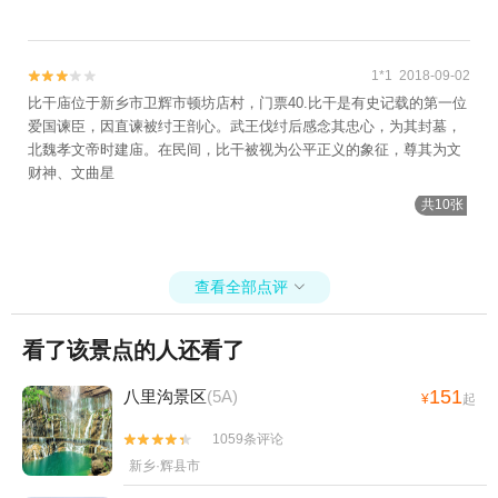
1*1 2018-09-02


比干庙位于新乡市卫辉市顿坊店村，门票40.比干是有史记载的第一位
爱国谏臣，因直谏被纣王剖心。武王伐纣后感念其忠心，为其封墓，
北魏孝文帝时建庙。在民间，比干被视为公平正义的象征，尊其为文
财神、文曲星
共10张
查看全部点评

看了该景点的人还看了
151
八里沟景区
(5A)
¥
起
1059条评论


新乡·辉县市