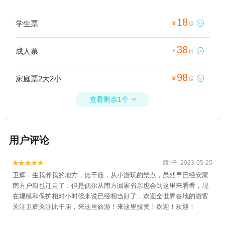
18
学生票

¥
起
38
成人票

¥
起
98
家庭票2大2小

¥
起
查看剩余1个

用户评论
西*子 2023-05-25


卫辉，生我养我的地方，比干庙，从小游玩的景点，虽然早已经安家
南方户籍也迁走了，但是偶尔从南方回家省亲也会到这里来看看，现
在规模和保护相对小时候来说已经相当好了，欢迎全世界各地的游客
关注卫辉关注比干庙，来这里旅游！来这里投资！欢迎！欢迎！