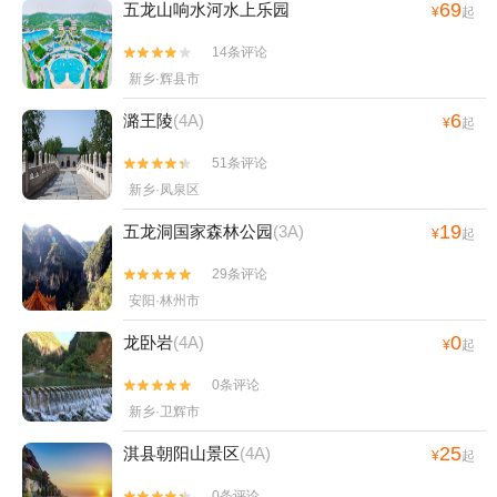
69
五龙山响水河水上乐园
¥
起
14条评论


新乡·辉县市
6
潞王陵
(4A)
¥
起
51条评论


新乡·凤泉区
19
五龙洞国家森林公园
(3A)
¥
起
29条评论


安阳·林州市
0
龙卧岩
(4A)
¥
起
0条评论


新乡·卫辉市
25
淇县朝阳山景区
(4A)
¥
起
0条评论

