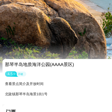
那琴半岛地质海洋公园(AAAA景区)
4.5
分
不错
查看景点简介及开放时间
北陡镇那琴半岛海景1街1号