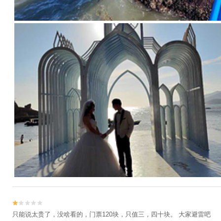


只能说太贵了，没啥看的，门票120块，只值三，四十块。 大家避雷吧