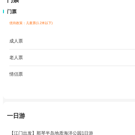
门票
门票
优待政策：儿童票(1.2米以下)
成人票
老人票
情侣票
一日游
【江门出发】那琴半岛地质海洋公园1日游