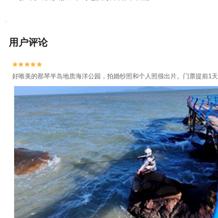
用户评论


好唯美的那琴半岛地质海洋公园，拍婚纱照和个人照很出片。门票提前1