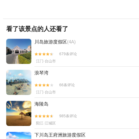
看了该景点的人还看了
川岛旅游度假区
(4A)
679条评论


江门·台山市
浪琴湾
66条评论


江门·台山市
海陵岛
985条评论


阳江·江城区
下川岛王府洲旅游度假区