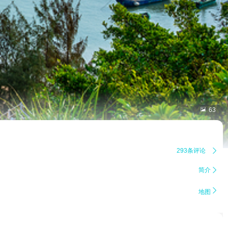

63
293条评论

简介


地图