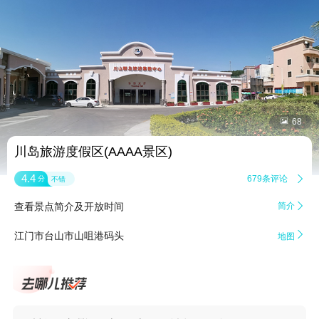


68
川岛旅游度假区(AAAA景区)
4.4
679条评论

分
不错
查看景点简介及开放时间
简介


江门市台山市山咀港码头
地图