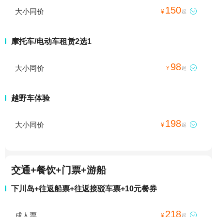
150
大小同价

¥
起
摩托车/电动车租赁2选1
98
大小同价

¥
起
越野车体验
198
大小同价

¥
起
交通+餐饮+门票+游船
下川岛+往返船票+往返接驳车票+10元餐券
218
成人票

¥
起