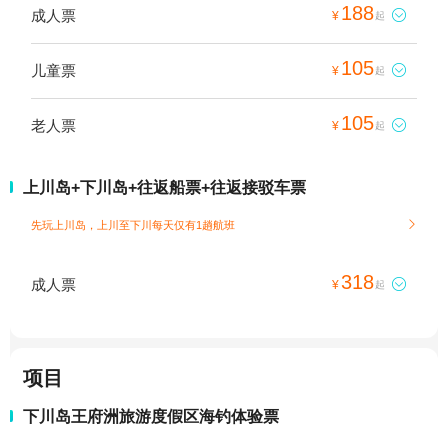
188
成人票

¥
起
105
儿童票

¥
起
105
老人票

¥
起
上川岛+下川岛+往返船票+往返接驳车票
先玩上川岛，上川至下川每天仅有1趟航班

318
成人票

¥
起
项目
下川岛王府洲旅游度假区海钓体验票