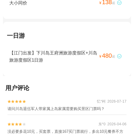
138
大小同价

¥
起
一日游
【江门出发】下川岛王府洲旅游度假区+川岛
480

¥
起
旅游度假区1日游
用户评论
忆*柯 2026-07-17


请问川岛退伍军人带家属上岛家属需要购买景区门票吗？
东*0 2026-04-06


没必要多花10元，买套票，直接167买门票就行，多出10元餐券不方