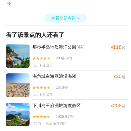
便。
查看全部点评

看了该景点的人还看了
118
那琴半岛地质海洋公园
(4A)
¥
起
293条评论


江门·台山市
30
海角城白海豚浪漫海滩
¥
起
1条评论


江门·台山市
208
下川岛王府洲旅游度假区
¥
起
1039条评论


江门·川岛旅游度假区