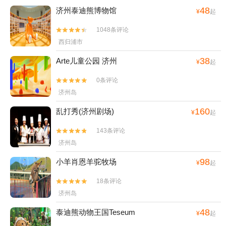
48
济州泰迪熊博物馆
¥
起
1048条评论


西归浦市
38
Arte儿童公园 济州
¥
起
0条评论


济州岛
160
乱打秀(济州剧场)
¥
起
143条评论


济州岛
98
小羊肖恩羊驼牧场
¥
起
18条评论


济州岛
48
泰迪熊动物王国Teseum
¥
起