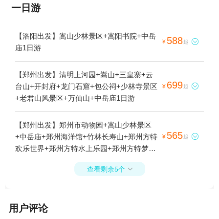
一日游
【洛阳出发】嵩山少林景区+嵩阳书院+中岳
588

¥
起
庙1日游
【郑州出发】清明上河园+嵩山+三皇寨+云
699
台山+开封府+龙门石窟+包公祠+少林寺景区

¥
起
+老君山风景区+万仙山+中岳庙1日游
【郑州出发】郑州市动物园+嵩山少林景区
565
+中岳庙+郑州海洋馆+竹林长寿山+郑州方特

¥
起
欢乐世界+郑州方特水上乐园+郑州方特梦幻
王国+郑州银基黄帝宫御温泉+郑州园博园
查看剩余5个

+郑州银基冰雪世界+郑州电影小镇+郑州银
基动物王国+只有河南·戏剧幻城+郑州方特旅
游度假区1日游
用户评论