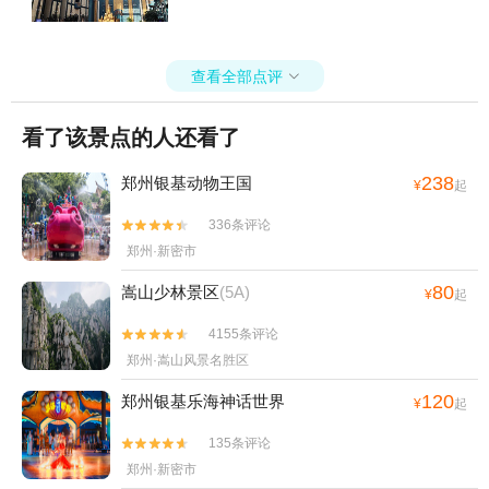
查看全部点评

看了该景点的人还看了
238
郑州银基动物王国
¥
起
336条评论


郑州·新密市
80
嵩山少林景区
(5A)
¥
起
4155条评论


郑州·嵩山风景名胜区
120
郑州银基乐海神话世界
¥
起
135条评论


郑州·新密市