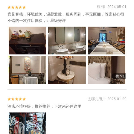
钰*果 2024-05-01


喜见客栈，环境优美，温馨雅致，服务周到，事无巨细，管家贴心很
不错的一次住店体验，五星级好评
共7张
去哪儿用户 2025-01-29


酒店环境很好，推荐推荐，下次来还住这里