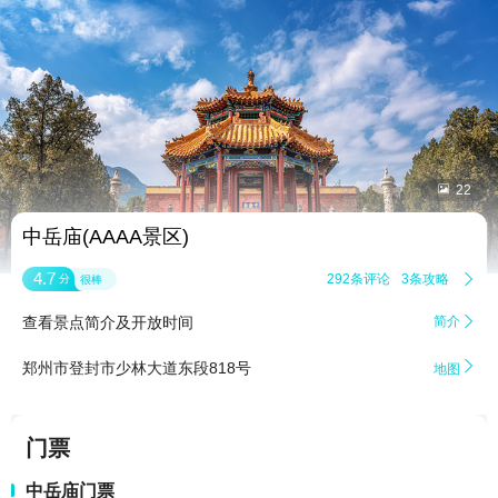


22
中岳庙(AAAA景区)
4.7
292条评论
3条攻略

分
很棒
查看景点简介及开放时间
简介


郑州市登封市少林大道东段818号
地图
门票
中岳庙门票