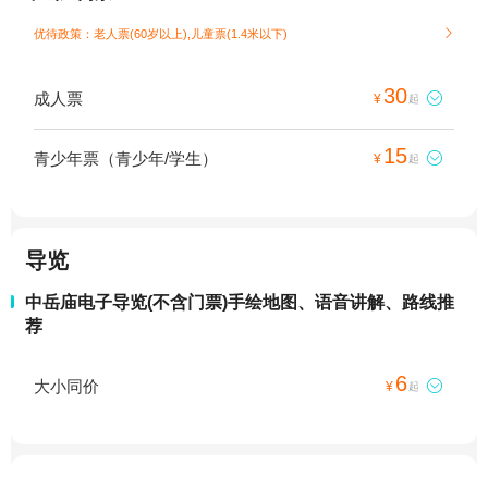
优待政策：老人票(60岁以上),儿童票(1.4米以下)

30
成人票

¥
起
15
青少年票（青少年/学生）

¥
起
导览
中岳庙电子导览(不含门票)手绘地图、语音讲解、路线推
荐
6
大小同价

¥
起