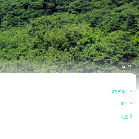

25
3条评论

简介


地图