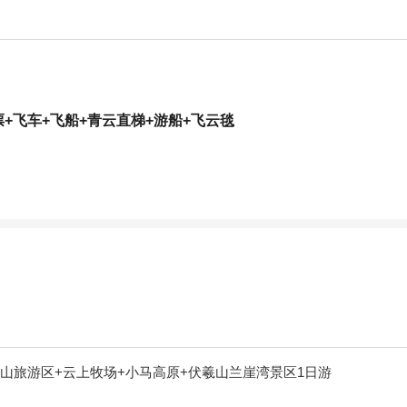
票+飞车+飞船+青云直梯+游船+飞云毯
山旅游区+云上牧场+小马高原+伏羲山兰崖湾景区1日游