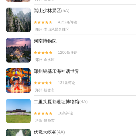
嵩山少林景区
(5A)
4152条评论


郑州·嵩山风景名胜区
河南博物院
1200条评论


郑州·金水区
郑州银基乐海神话世界
131条评论


郑州·新密市
二里头夏都遗址博物馆
(4A)
16条评论


洛阳·偃师市
伏羲大峡谷
(4A)