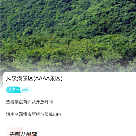
凤泉湖景区(AAAA景区)
4.8
分
很棒
查看景点简介及开放时间
河南省郑州市新密市伏羲山内