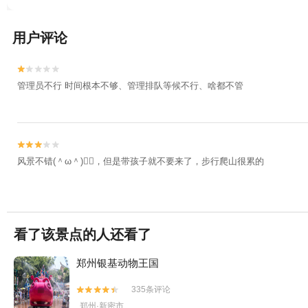
用户评论


管理员不行 时间根本不够、管理排队等候不行、啥都不管


风景不错(＾ω＾)👍🏻，但是带孩子就不要来了，步行爬山很累的
看了该景点的人还看了
郑州银基动物王国
335条评论


郑州·新密市