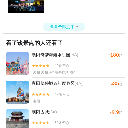
查看全部点评

看了该景点的人还看了
180
襄阳奇梦海滩水乐园
(4A)
¥
起
40条评论


襄阳·襄阳华侨城奇幻度假区
35
襄阳华侨城奇幻度假区
(4A)
¥
起
49条评论


襄阳
9.9
襄阳古城
(3A)
¥
起
60条评论

