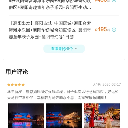
城+襄阳奇梦海滩水乐园+襄阳华侨城奇幻度

¥
起
假区+襄阳奇趣童年亲子乐园+襄阳野生动物
世界+襄阳奇幻谷1日游
【襄阳出发】襄阳古城+中国唐城+襄阳奇梦
495
海滩水乐园+襄阳华侨城奇幻度假区+襄阳奇

¥
起
趣童年亲子乐园+襄阳奇幻谷1日游
查看剩余6个

用户评论
大*爸 2026-02-17


马年新岁，愿您如唐城灯火般璀璨，日子似春风得意马蹄疾，好运如
天马行空常相伴，幸福若万马奔腾永不息，阖家安康乐陶陶！