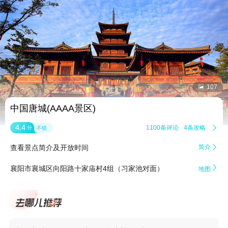


107
中国唐城(AAAA景区)
4.4
1100条评论
4条攻略

分
不错
查看景点简介及开放时间
简介


襄阳市襄城区向阳路十家庙村4组（习家池对面）
地图