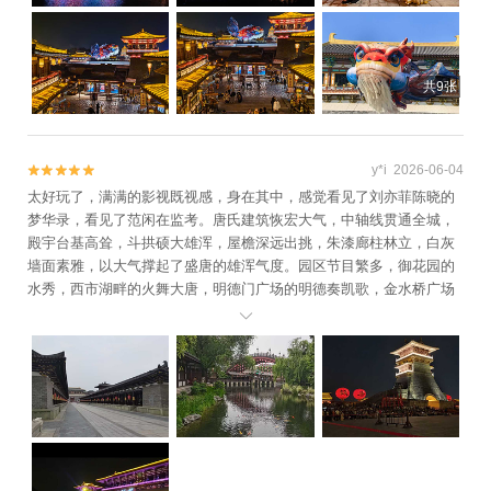
共9张
y*i 2026-06-04


太好玩了，满满的影视既视感，身在其中，感觉看见了刘亦菲陈晓的
梦华录，看见了范闲在监考。唐氏建筑恢宏大气，中轴线贯通全城，
殿宇台基高耸，斗拱硕大雄浑，屋檐深远出挑，朱漆廊柱林立，白灰
墙面素雅，以大气撑起了盛唐的雄浑气度。园区节目繁多，御花园的
水秀，西市湖畔的火舞大唐，明德门广场的明德奏凯歌，金水桥广场
的朱雀展国威，流光璀璨，星河落阙，气势磅礴、盛景恢弘，让人目

不暇接，流连忘返。