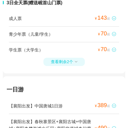
3日全天票(赠送岘首山门票)
143
成人票

¥
起
70
青少年票（儿童/学生）

¥
起
70
学生票（大学生）

¥
起
查看剩余2个

一日游
389
【襄阳出发】中国唐城1日游

¥
起
【襄阳出发】春秋寨景区+襄阳古城+中国唐
490