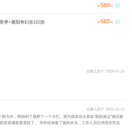
568

¥
起
665
世界+襄阳奇幻谷1日游

¥
起
去哪儿用户 2026-07-16
去哪儿用户 2025-10-22
的方向，帮助到了我帮了一个大忙。因为我实在太喜欢“星际速运”项目那
笑容感觉更美好了。 另外还体验了旋转木马，工作人员孔伟也非常负