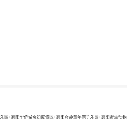
乐园+襄阳华侨城奇幻度假区+襄阳奇趣童年亲子乐园+襄阳野生动物