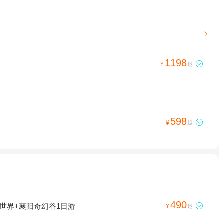

1198

¥
起
598

¥
起
490
世界+襄阳奇幻谷1日游

¥
起