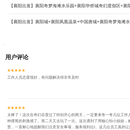
【襄阳出发】襄阳奇梦海滩水乐园+襄阳华侨城奇幻度假区+襄
【襄阳出发】襄阳城+襄阳凤凰温泉+中国唐城+襄阳奇梦海滩水
用户评论


工作人员态度很好，有问题解决得非常及时


太棒了！这次在奇幻谷度过了特别开心的两天，一定要来夸一夸几位工作人员
种摆尾的刺激感了。第二天又去玩了一次。这次遇到了周杨心怡小姐姐，她
责，一直耐心地提醒我们注意安全事项，服务很到位I。这几位员工真的