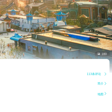

180
113条评论

简介


地图