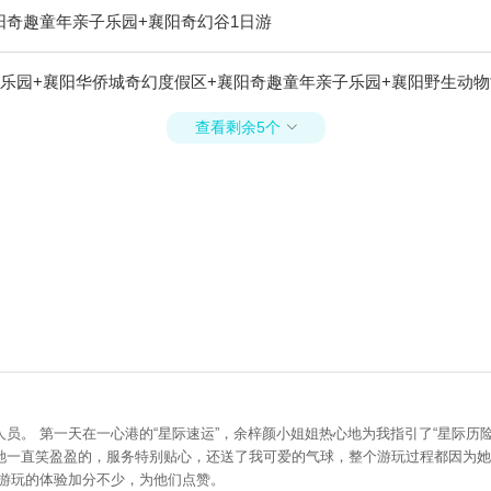
阳奇趣童年亲子乐园+襄阳奇幻谷1日游
乐园+襄阳华侨城奇幻度假区+襄阳奇趣童年亲子乐园+襄阳野生动物
查看剩余5个

。 第一天在一心港的“星际速运”，余梓颜小姐姐热心地为我指引了“星际历险”
一直笑盈盈的，服务特别贴心，还送了我可爱的气球，整个游玩过程都因为她的
让游玩的体验加分不少，为他们点赞。