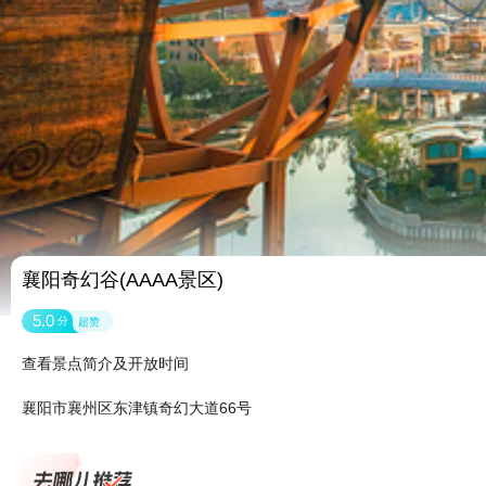
襄阳奇幻谷(AAAA景区)
5.0
分
超赞
查看景点简介及开放时间
襄阳市襄州区东津镇奇幻大道66号