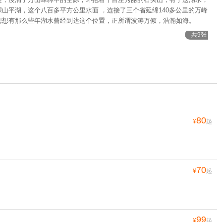
山平湖，这个八百多平方公里水面 ，连接了三个省延绵140多公里的万峰
想想有那么些年湖水曾经到达这个位置，正所谓波涛万倾，浩瀚如海。
共9张
80
¥
起
70
¥
起
99
¥
起