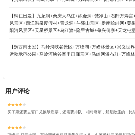
【铜仁出发】九龙洞+余庆大乌江+织金洞+梵净山+石阡万寿宫
风景区+西江温泉度假村+青龙洞+斗篷山景区+黔南蛤蚌河+黄果
阳河风景区+天星桥景区+乌江渡+隆里古城+肇兴侗寨+天龙屯
里大草原景区+大洞竹海+铜仁文笔峰+㵲阳河风景名胜区+西江
景区+金海雪山+铜仁古城+黔南掌布风景区+黄平浪洞森林温泉
【黔西南出发】马岭河峡谷景区+万峰湖+万峰林景区+兴义世
边城+黄果树碑林+乌江山峡+㵲阳河风景名胜区-已下线+三岔
运动示范公园+马岭河峡谷百里画廊景区+马岭河瀑布群+万峰林
谷+红果树+贵州黔东南旅游直通车+云舍景区+乌蒙大草原+西
江乌利大峡谷漂流+丹寨万达小镇+红水河+独山天洞景区+福泉
景区+梅花山旅游景区+野玉海玻璃天桥+高荡千年布依古寨文化
乡+乌江黎芝峡旅游景区+丹寨万达锦华温泉酒店云沁温泉+杉木
鸡鸣三省旅游景区+贵州乌江寨国际旅游度假区+荔波古镇+西江
用户评论
万达小镇蜡染小院+镇远天后宫+娘娘山旅游景区+山隐西江野奢
+乌江白果坨国家湿地公园+恐龙小镇+云漫湖生态度假公园+黄


买了票还要去窗口兑换纸质票，还需要排队，相对麻烦，船是敞篷的，比


万峰湖 打开地图，万峰湖就象旺盛密集的灌木丛，向滇黔桂三省最贫困