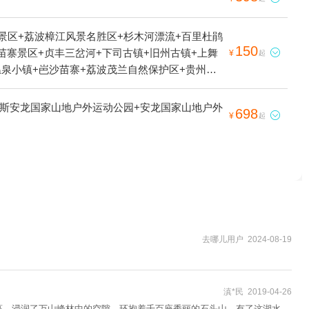
景区+荔波樟江风景名胜区+杉木河漂流+百里杜鹃
150
苗寨景区+贞丰三岔河+下司古镇+旧州古镇+上舞

¥
起
温泉小镇+岜沙苗寨+荔波茂兰自然保护区+贵州龙
洞+万峰湖+荔波大七孔景区+陡坡塘瀑布+万峰林
瑶山古寨+云林仙境+朱砂古镇+双乳峰景区+大明
麦斯安龙国家山地户外运动公园+安龙国家山地户外
698

¥
起
+乌江源百里画廊+云龙洞+毕节黔西景区+织金大峡
泉+寨沙侗寨+黔南本地玩乐+巫山峡谷旅游景区+西
民俗欢乐谷+恐龙乐园+贵州九仙旅游景区+杉木湖
巫山峡谷旅游景区-已下线+神骏欢乐世界+龙里水
区+剑河温泉体验馆+黄果树大瀑布夜游+贵州毕节
游游船+梵净书院+西江千户苗寨射击俱乐部+丹寨
一号风雨桥+峰林布依景区+乌江画廊（涪陵段）
去哪儿用户 2024-08-19
滇*民 2019-04-26
蔓，浸润了万山峰林中的空隙，环抱着千百座秀丽的石头山，有了这湖水，