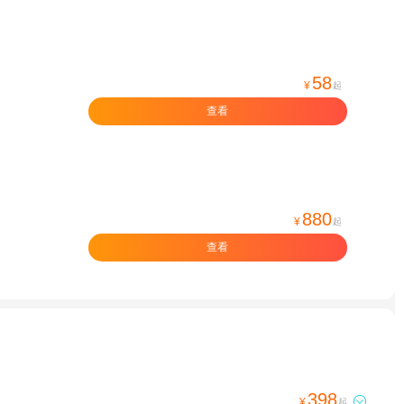
58
¥
起
查看
880
¥
起
查看
398

¥
起