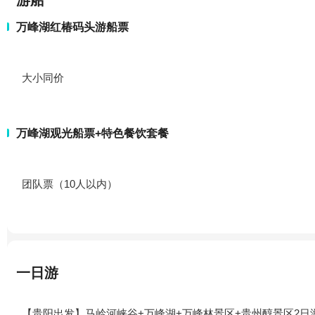
游船
万峰湖红椿码头游船票
大小同价
万峰湖观光船票+特色餐饮套餐
团队票（10人以内）
一日游
【贵阳出发】马岭河峡谷+万峰湖+万峰林景区+贵州醇景区2日