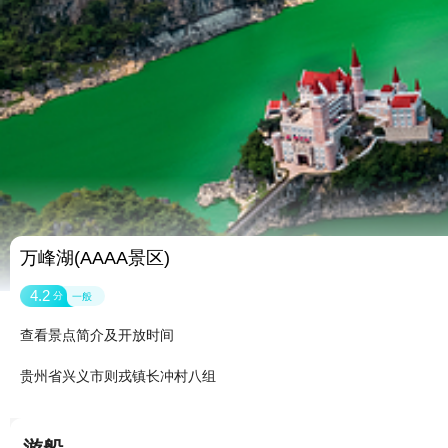
万峰湖(AAAA景区)
4.2
分
一般
查看景点简介及开放时间
贵州省兴义市则戎镇长冲村八组