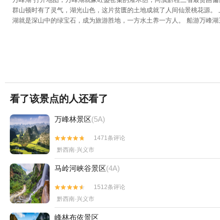
群山顿时有了灵气，湖光山色，这片贫匮的土地成就了人间仙景桃花源。 
湖就是深山中的绿宝石，成为旅游胜地，一方水土养一方人。 船游万峰
看了该景点的人还看了
万峰林景区
(5A)
1471条评论


黔西南·兴义市
马岭河峡谷景区
(4A)
1512条评论


黔西南·兴义市
峰林布依景区