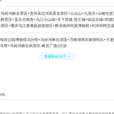
+马岭河峡谷景区+贵州高过河风景名胜区+云台山+九洞天+云峰屯堡
树景区+妥乐古银杏+乌江小山城+天下苗城·苗王城+镇远古城+郎德
堡景区+重庆乌江龚滩旅游度假区+黔东南州民族博物馆+剑河仰阿莎
千户苗寨+乌江+红云金顶+荔波小七孔景区+黄果树漂流+黄果树神龙
+贵州梵净山佛教文化苑+玉舍国家森林公园+紫林山国际旅游度假区+
界地质公园博物馆乌沙馆+马岭河峡谷漂流+万峰湖景区旅游码头+方
湖+黄果树水帘洞+贵州宣慰府+潜龙洞+铜仁大峡谷+马岭河峡谷漂流
马帮+马岭河峡谷风景区-峡谷广场1日游
江苗族博物馆+镇远石屏山+油杉河景区+乌江夜游明珠2号+斗篷山温
古城文化旅游景区+二十四道拐+都匀秦汉影视城+云谷生态园+中华
查看剩余16个

旅游景区+荔波颠倒博物馆+仙人街景区+梵净山公园+安顺旧州古镇+
河+佛顶山生态旅游区+乌江秘境新滩景区+云屯生态体育公园旅游景
千户苗寨景区-观景台+贵洞风景区+梦幻梵净山剧场-已下线+乌江夜
营地+乌江傣族风情公园+乌江赤壁观景台+乌江渡码头渡假村+西江
果树·天瀑灵韵1日游
较晒。
偏僻的深山中四面八方三百六十度伸展开来，它广袤的水域象大树的枝枝枒枒蔓