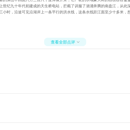
上世纪九十年代初建成的天生桥电站，拦截了训服了汹涌奔腾的南盘江，从此深
湖三小时，沿途可见沿湖岸上一条平行的洪水线，这条水线距江面至少十多米，
查看全部点评
