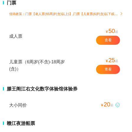
门票
优待政策：门票【老人票(65周岁(含)以上)】,门票【儿童票(6岁(含)以下或1.4米(含)以下)】

50
¥
起
成人票
查看
25
¥
起
儿童票（6周岁(不含)-18周岁
(含)）
查看
滕王阁江右文化数字体验馆体验券
20
大小同价

¥
起
赣江夜游船票