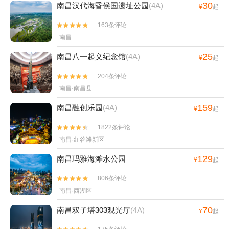
30
南昌汉代海昏侯国遗址公园
(4A)
¥
起
163条评论


南昌
25
南昌八一起义纪念馆
(4A)
¥
起
204条评论


南昌·南昌县
159
南昌融创乐园
(4A)
¥
起
1822条评论


南昌·红谷滩新区
129
南昌玛雅海滩水公园
¥
起
806条评论


南昌·西湖区
70
南昌双子塔303观光厅
(4A)
¥
起