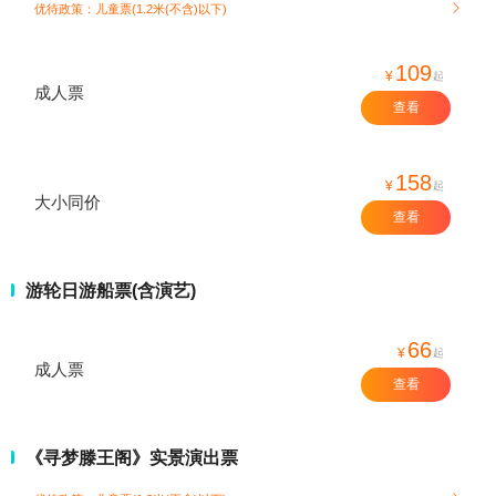
优待政策：儿童票(1.2米(不含)以下)

109
¥
起
成人票
查看
158
¥
起
大小同价
查看
游轮日游船票(含演艺)
66
¥
起
成人票
查看
《寻梦滕王阁》实景演出票