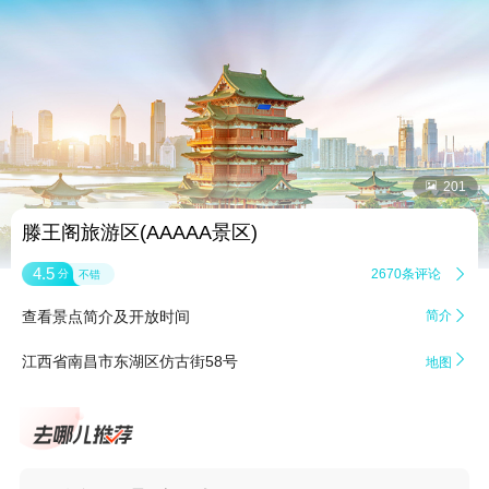


201
滕王阁旅游区(AAAAA景区)
4.5
2670条评论

分
不错
查看景点简介及开放时间
简介


江西省南昌市东湖区仿古街58号
地图