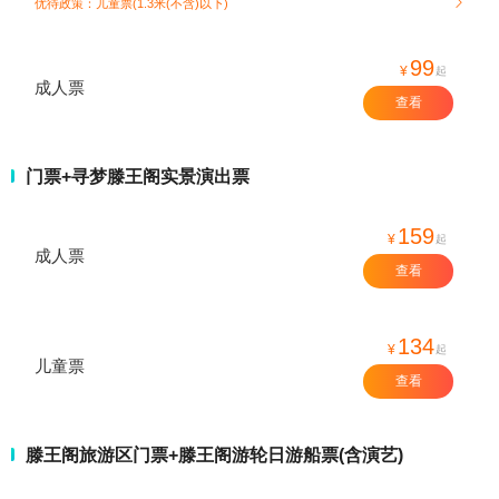
优待政策：儿童票(1.3米(不含)以下)

99
¥
起
成人票
查看
门票+寻梦滕王阁实景演出票
159
¥
起
成人票
查看
134
¥
起
儿童票
查看
滕王阁旅游区门票+滕王阁游轮日游船票(含演艺)