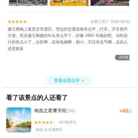
去哪儿用户 2026-08-01


滕王阁晚上夜景非常漂亮。旁边的交通道路有点窄，打车、开车都不
方便。而且滕王阁建的年头有点早了，好像 198X 年建的吧。当时设
计的有点小了，台阶啊，还有电梯啊，都小。不过有名气啊，去的人
还是挺多
共8张
查看全部点评

看了该景点的人还看了
48
南昌之星摩天轮
(3A)
¥
起
447条评论


南昌·红谷滩新区