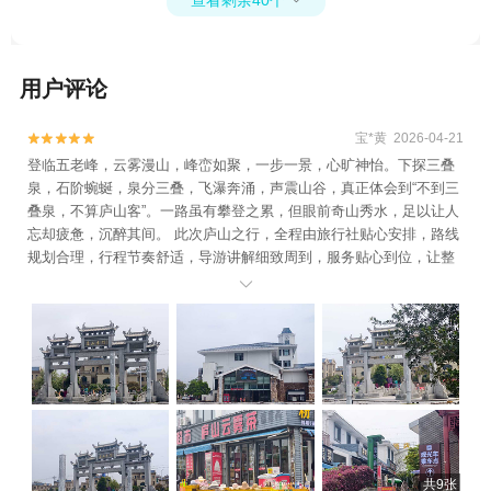
查看剩余40个

用户评论
宝*黄 2026-04-21


登临五老峰，云雾漫山，峰峦如聚，一步一景，心旷神怡。下探三叠
泉，石阶蜿蜒，泉分三叠，飞瀑奔涌，声震山谷，真正体会到“不到三
叠泉，不算庐山客”。一路虽有攀登之累，但眼前奇山秀水，足以让人
忘却疲惫，沉醉其间。 此次庐山之行，全程由旅行社贴心安排，路线
规划合理，行程节奏舒适，导游讲解细致周到，服务贴心到位，让整
个旅途省心又安心。山水壮美，服务暖心，是一次十分难忘的旅行体

验。
共9张