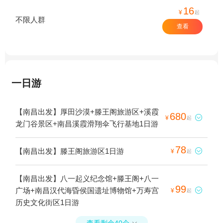
16
¥
起
不限人群
查看
一日游
【南昌出发】厚田沙漠+滕王阁旅游区+溪霞
680

¥
起
龙门谷景区+南昌溪霞滑翔伞飞行基地1日游
78
【南昌出发】滕王阁旅游区1日游

¥
起
【南昌出发】八一起义纪念馆+滕王阁+八一
99
广场+南昌汉代海昏侯国遗址博物馆+万寿宫

¥
起
历史文化街区1日游