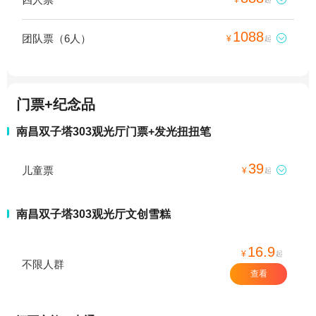
1088
团队票（6人）

¥
起
门票+纪念品
南昌双子塔303观光厅门票+发光扭扭笔
39
儿童票

¥
起
南昌双子塔303观光厅文创雪糕
16.9
¥
起
不限人群
查看