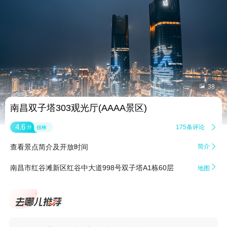


38
南昌双子塔303观光厅(AAAA景区)
4.6
175条评论

分
很棒
查看景点简介及开放时间
简介


南昌市红谷滩新区红谷中大道998号双子塔A1栋60层
地图