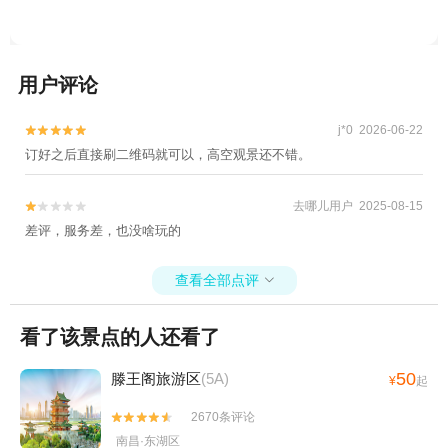
用户评论
j*0 2026-06-22


订好之后直接刷二维码就可以，高空观景还不错。
去哪儿用户 2025-08-15


差评，服务差，也没啥玩的
查看全部点评

看了该景点的人还看了
50
滕王阁旅游区
(5A)
¥
起
2670条评论


南昌·东湖区