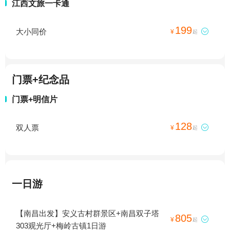
江西文旅一卡通
199
大小同价

¥
起
门票+纪念品
门票+明信片
128
双人票

¥
起
一日游
【南昌出发】安义古村群景区+南昌双子塔
805

¥
起
303观光厅+梅岭古镇1日游