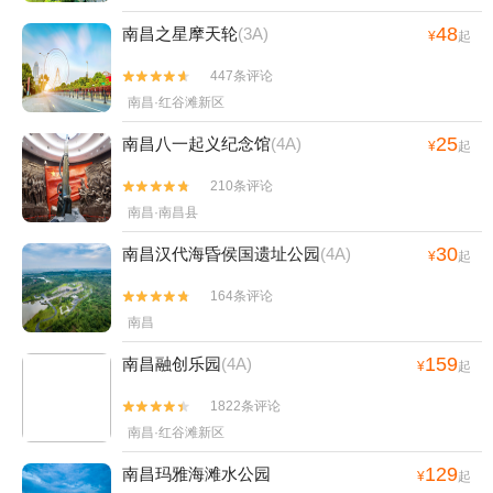
48
南昌之星摩天轮
(3A)
¥
起
447条评论


南昌·红谷滩新区
25
南昌八一起义纪念馆
(4A)
¥
起
210条评论


南昌·南昌县
30
南昌汉代海昏侯国遗址公园
(4A)
¥
起
164条评论


南昌
159
南昌融创乐园
(4A)
¥
起
1822条评论


南昌·红谷滩新区
129
南昌玛雅海滩水公园
¥
起