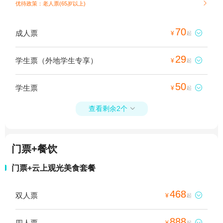
优待政策：老人票(65岁以上)

70
成人票

¥
起
29
学生票（外地学生专享）

¥
起
50
学生票

¥
起
查看剩余2个

门票+餐饮
门票+云上观光美食套餐
468
双人票

¥
起
888
四人票

¥
起