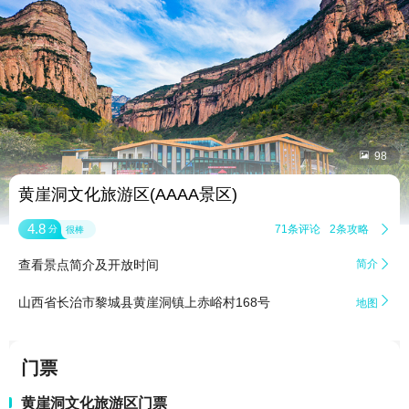


98
黄崖洞文化旅游区(AAAA景区)
4.8
71条评论
2条攻略

分
很棒
查看景点简介及开放时间
简介


山西省长治市黎城县黄崖洞镇上赤峪村168号
地图
门票
黄崖洞文化旅游区门票