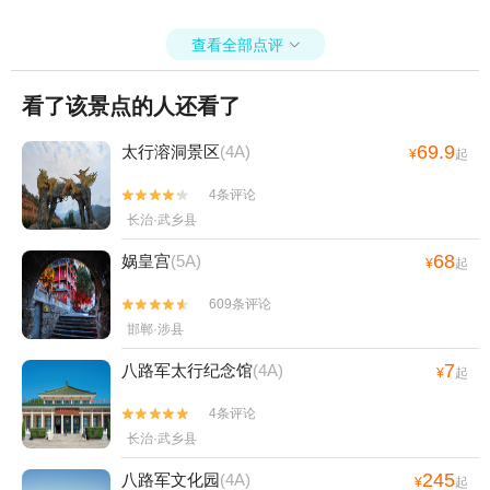
查看全部点评

看了该景点的人还看了
69.9
太行溶洞景区
(4A)
¥
起
4条评论


长治·武乡县
68
娲皇宫
(5A)
¥
起
609条评论


邯郸·涉县
7
八路军太行纪念馆
(4A)
¥
起
4条评论


长治·武乡县
245
八路军文化园
(4A)
¥
起