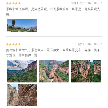
去哪儿用户 2026-06-27


景区非常值得看。是自然景观。在去景区的路上风景是一号风景观光
路。
蘭*子 2025-06-27


黄崖洞非常大气，景色宜人，景区很大，要乘坐景交车，电梯，缆车
才游玩，非常值得一游。